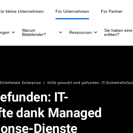
Jetzt registrieren >>
30. Juli.
ür kleine Unternehmen
Für Unternehmen
Für Partner
Warum
Sie haben eine
ungen
Ressourcen
Bitdefender?
erlitten?
Bitdefender Enterprise
Hilfe gesucht und gefunden: IT-Sicherheitsf
efunden: IT-
äfte dank Managed
ponse-Dienste