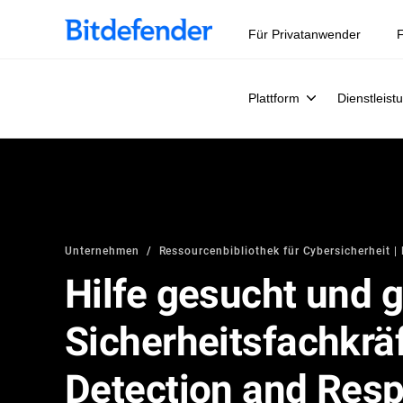
Datensouveränität in der Cybersicherheit: Live-Webinar, 
Für Privatanwender
F
Plattform
Dienstleist
Unternehmen
Ressourcenbibliothek für Cybersicherheit | 
Hilfe gesucht und g
Sicherheitsfachkr
Detection and Res