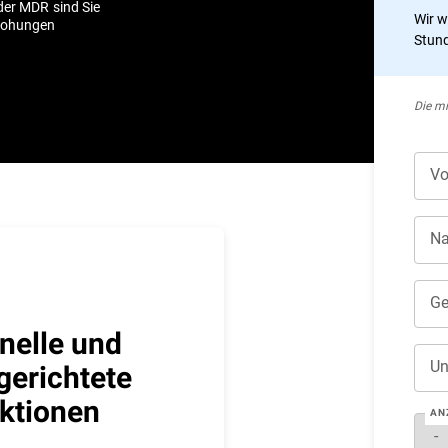
der MDR sind Sie
Wir w
drohungen
Stund
Die mi
Vo
N
Ge
nelle und
Un
lgerichtete
ktionen
AN