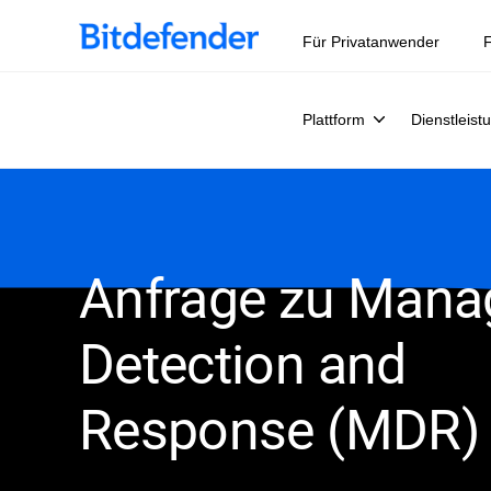
Datensouveränität in der Cybersicherheit: Live-Webinar, 
Für Privatanwender
F
Plattform
Dienstleist
Anfrage zu Mana
Detection and
Response (MDR)