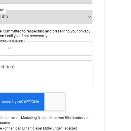
ND*
e committed to respecting and preserving your privacy
n’t call you if not necessary.
LEFONNUMMER:*
chricht
ch stimme zu, Marketing-Nachrichten von Bitdefender zu
rhalten.
ie können den Erhalt dieser Mitteilungen jederzeit