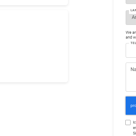
LA
We ar
and wo
TE
Na
I
e
S