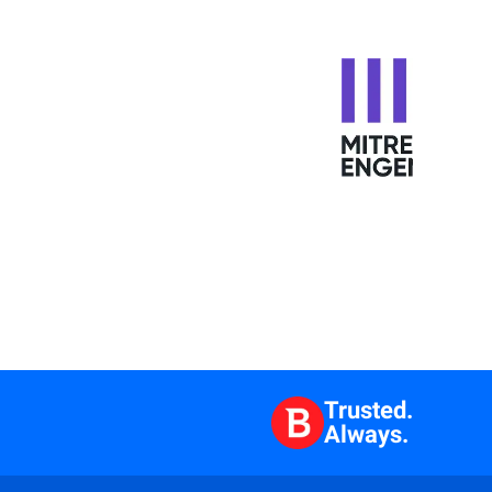
Trusted.
Always.