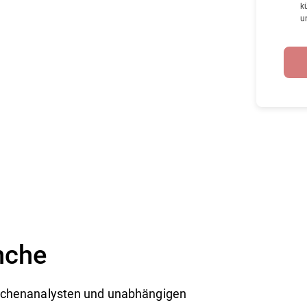
k
u
nche
anchenanalysten und unabhängigen