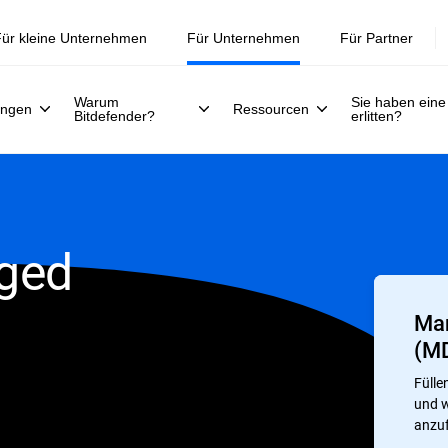
Jetzt registrieren >>
30. Juli.
ür kleine Unternehmen
Für Unternehmen
Für Partner
Warum
Sie haben eine
ungen
Ressourcen
Bitdefender?
erlitten?
ged
Man
(M
Fülle
und w
anzu