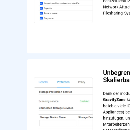
Echtzeitschutz
Network Attac
Filesharing-Sy
Unbegren
Skalierba
Dank der modul
kö
GravityZone
beliebig viele 
Appliances) be
hinzufügen, um
Mitarbeiterzah