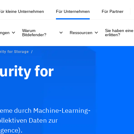
ür kleine Unternehmen
Für Unternehmen
Für Partner
Warum
Sie haben eine
ungen
Ressourcen
Bitdefender?
erlitten?
rity for Storage
rity for
steme durch Machine-Learning-
llektiven Daten zur
igence).