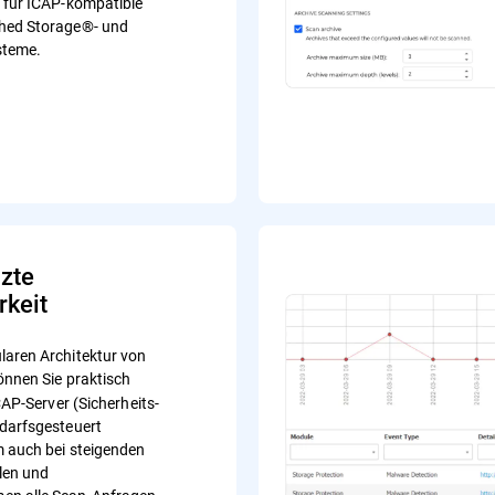
 für ICAP-kompatible
hed Storage®- und
steme.
zte
rkeit
aren Architektur von
nnen Sie praktisch
ICAP-Server (Sicherheits-
darfsgesteuert
 auch bei steigenden
len und