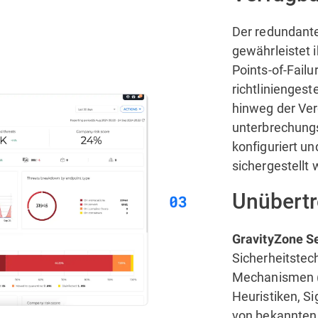
Der redundant
gewährleistet i
Points-of-Fail
richtliniengest
hinweg der Ve
unterbrechungs
konfiguriert u
sichergestellt
Unübertr
GravityZone Se
Sicherheitstec
Mechanismen (
Heuristiken, S
von bekannten