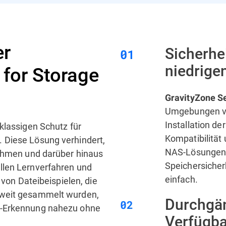
er
Sicherhe
niedrige
 for Storage
GravityZone Se
Umgebungen ve
Installation d
tklassigen Schutz für
Kompatibilität
 Diese Lösung verhindert,
NAS-Lösungen s
nehmen und darüber hinaus
Speichersicherh
llen Lernverfahren und
einfach.
 von Dateibeispielen, die
tweit gesammelt wurden,
Durchgän
e-Erkennung nahezu ohne
Verfügba