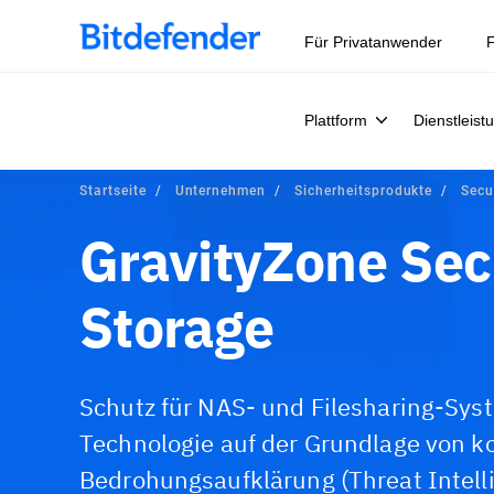
Für Privatanwender
F
Plattform
Dienstleist
Startseite
Unternehmen
Sicherheitsprodukte
Secu
GravityZone Secu
Storage
Schutz für NAS- und Filesharing-Sy
Technologie auf der Grundlage von ko
Bedrohungsaufklärung (Threat Intell