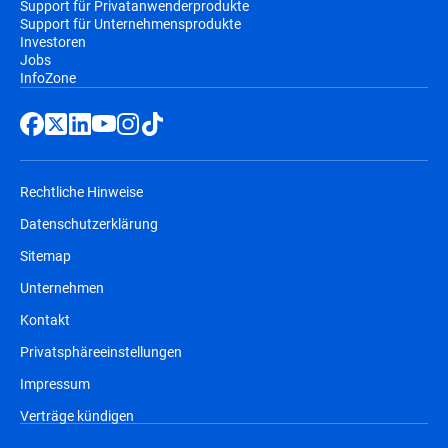
Support für Privatanwenderprodukte
Support für Unternehmensprodukte
eine einheitliche Übersicht über Angriffe
Investoren
und beschleunigt die Untersuchung und
Jobs
Reaktion auf Sicherheitsvorfälle.
InfoZone
Bereitstellungsoptionen für eine
europäische souveräne Cloud
durch
vertrauenswürdige EU-Cloud-Partner.
Rechtliche Hinweise
Nahtloser Umstieg dank paralleler
Datenschutzerklärung
Bereitstellung, um betriebliche
Sitemap
Unterbrechungen zu minimieren.
Unternehmen
Kontakt
Mit der Weiterentwicklung Ihres
Sicherheitsprogramms kann GravityZone
Privatsphäreeinstellungen
auch um Funktionen wie
Compliance
Manager
,
Patch Management
,
Security
Impressum
Data Lake
,
PHASR
(Proactive Hardening
Verträge kündigen
and Attack Surface Reduction),
External
Attack Surface Management (EASM)
und