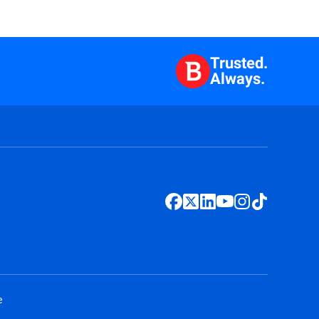
Trusted.
Always.
e