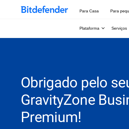
Para Casa
Para peq
Plataforma
Serviços
Obrigado pelo se
GravityZone Busi
Premium!