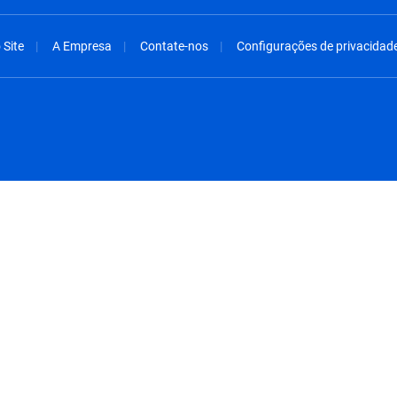
Site
A Empresa
Contate-nos
Configurações de privacidad
spañol
México - Español
rançais
Nederland - Nederlands
 - China
New Zealand - English
English
Norway - English
lish
Österreich - Deutsch
 English
Perú - Español
lish
Philippines - English
iano
Poland - English