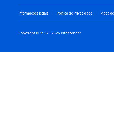
Informações legais
Política de Privacidade
Mapa do 
Copyright © 1997 - 2026 Bitdefender
Australia - English
España - E
België - Nederlands
France - F
Belgique - Français
Hong Kong
Belize - English
Hungary - 
Brasil - Português
India - Eng
Bulgaria - English
Indonesia -
Canada - English
Israel - Eng
Chile - Español
Italia - Ital