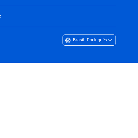
e
Brasil - Português
Singapore - English
South Africa - English
South Korea - English
Sverige - Svenska
Taiwan - 台灣
Thailand - English
United Arab Emirates - English
United Kingdom - English