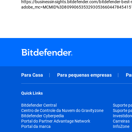
https://businessinsights.bitdefender.com/bitdefender-best
adobe_mc=MCMID%3D809906535329305366044784541
Para Casa
Para pequenas empresas
Pa
Quick Links
Bitdefender Central
Suporte p
Centro de Controle da Nuvem do Gravityzone
Suporte p
Bitdefender Cyberpedia
Investidor
Portal do Partner Advantage Network
Carreiras
Portal da marca
InfoZone