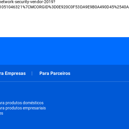
-network-security-vendor-2019?
51051046321%7CMCORGID%3D0E920C0F53DA9E9B0A490D45%2540A
ra Empresas
Para Parceiros
ara produtos domésticos
ara produtos empresariais
es