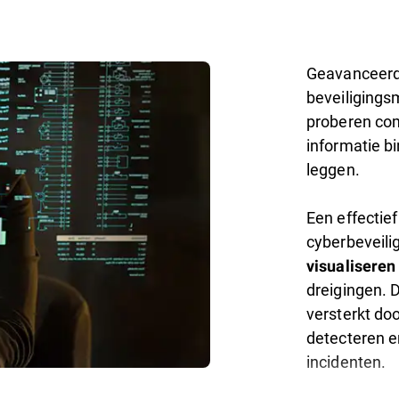
Geavanceerde
beveiligings
proberen com
informatie bi
leggen.
Een effectie
cyberbeveili
visualiseren
dreigingen. 
versterkt doo
detecteren e
incidenten.