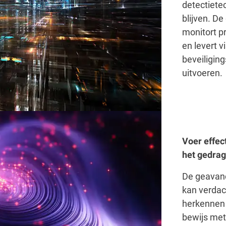
detectiete
blijven. D
monitort p
en levert 
beveiligin
uitvoeren.
Voer effect
het gedra
De geavanc
kan verdach
herkennen 
bewijs met