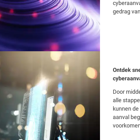
cyberaanva
gedrag va
Ontdek sne
cyberaanva
Door midde
alle stapp
kunnen de 
aanval begr
voorkomen 