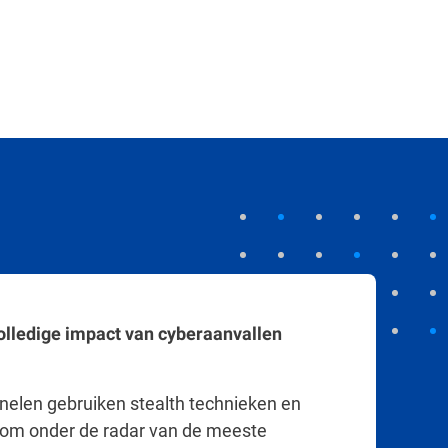
erde machine learning-modellen van
kunnen meerdere incidenten op het netwerk
n correleren om de omvang en het bereik van
bepalen. Er wordt een chronologische tijdlijn
iteiten gegenereerd, die de complete
 van de aanval laat zien.
lledige impact van cyberaanvallen
nelen gebruiken stealth technieken en
om onder de radar van de meeste