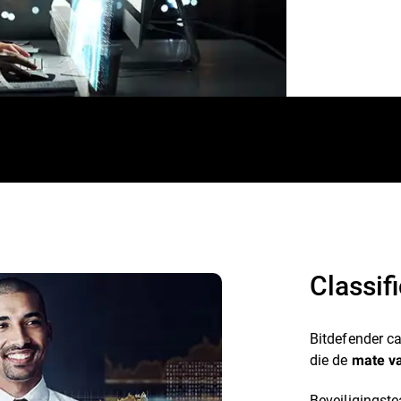
Classif
Bitdefender ca
die de
mate v
Beveiligingst