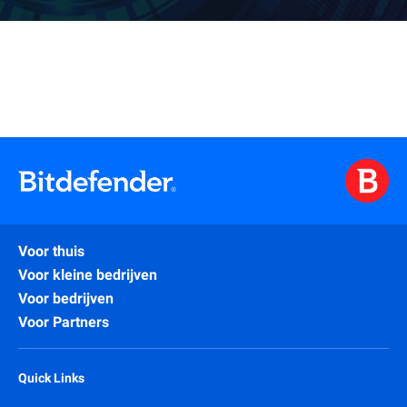
Voor thuis
Voor kleine bedrijven
Voor bedrijven
Voor Partners
Quick Links