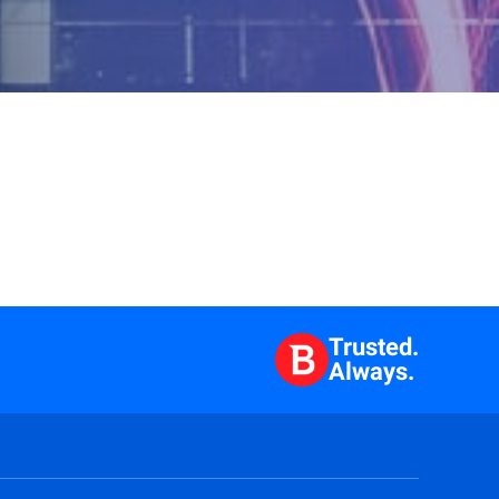
Trusted.
Always.