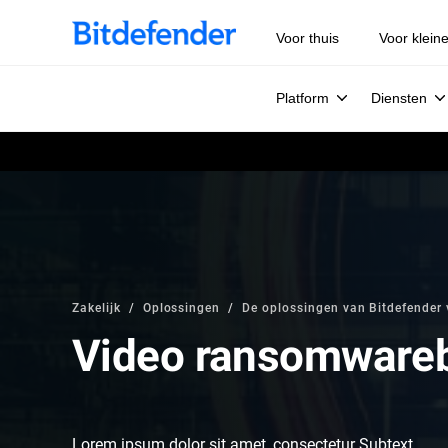
Voor thuis
Voor klein
Platform
Diensten
Zakelijk
Oplossingen
De oplossingen van Bitdefender 
Video ransomware
Lorem ipsum dolor sit amet, consectetur Subtext