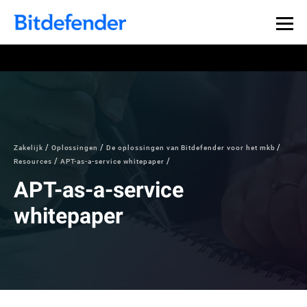
Zakelijk
Oplossingen
De oplossingen van Bitdefender voor het mkb
Resources
APT-as-a-service whitepaper
APT-as-a-service
whitepaper