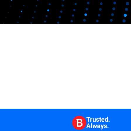
Trusted.
Always.