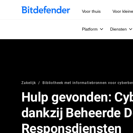
Voor thuis
Voor klein
Platform
Diensten
Zakelijk
Bibliotheek met informatiebronnen voor cyberbeve
Hulp gevonden: Cy
dankzij Beheerde D
Responsdiensten