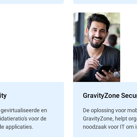
ity
GravityZone Secur
gevirtualiseerde en
De oplossing voor mobi
datieratio's voor de
GravityZone, helpt or
de applicaties.
noodzaak voor IT om i