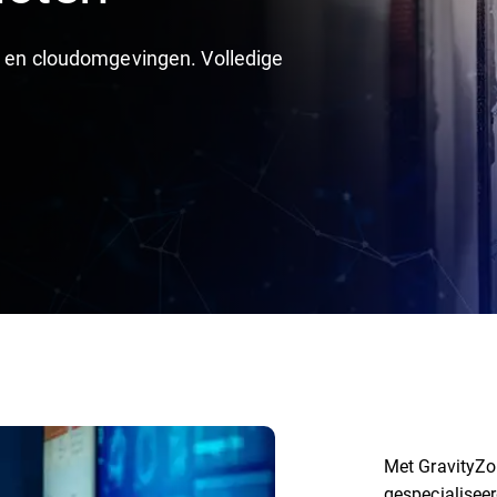
le en cloudomgevingen. Volledige
Met GravityZ
gespecialisee