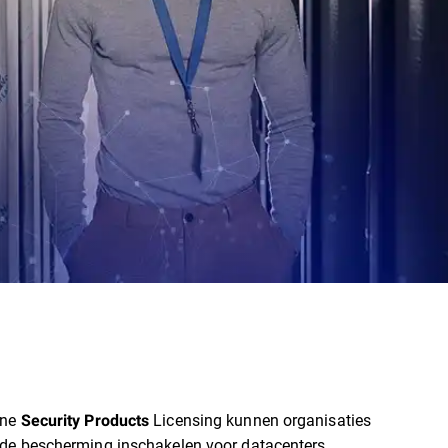
one
Licensing kunnen organisaties
Security Products
rde bescherming inschakelen voor datacenters,