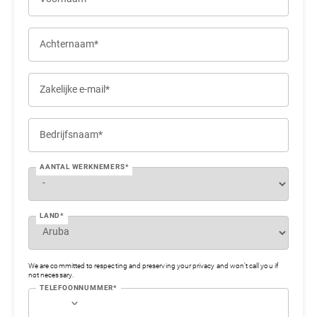
Achternaam*
Zakelijke e-mail*
Bedrijfsnaam*
AANTAL WERKNEMERS*
LAND*
We are committed to respecting and preserving your privacy and won’t call you if
not necessary.
TELEFOONNUMMER*