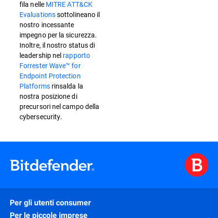
fila nelle
MITRE ATT&CK
Evaluations
sottolineano il
nostro incessante
impegno per la sicurezza.
Inoltre, il nostro status di
leadership nel
rapporto
Forrester Wave™ for
Endpoint Protection
Platforms
rinsalda la
nostra posizione di
precursori nel campo della
cybersecurity.
Per gli utenti consumer
Per le piccole imprese