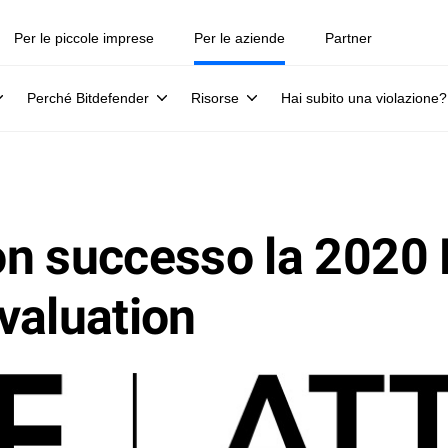
Per le piccole imprese
Per le aziende
Partner
Perché Bitdefender
Risorse
Hai subito una violazione?
on successo la 2020
aluation