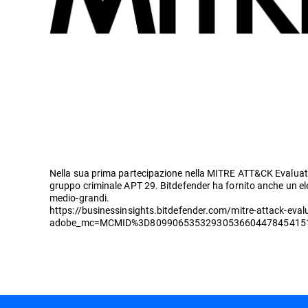
Nella sua prima partecipazione nella MITRE ATT&CK Evaluation
gruppo criminale APT 29. Bitdefender ha fornito anche un elevat
medio-grandi.
https://businessinsights.bitdefender.com/mitre-attack-evalu
adobe_mc=MCMID%3D809906535329305366044784541