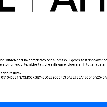
, Bitdefender ha completato con successo i rigorosi test dopo aver coper
o numero di tecniche, tattiche e rilevamenti generali in tutta la catena de
ation-results?
51051046321%7CMCORGID%3D0E920C0F53DA9E9B0A490D45%2540A