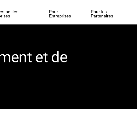
es petites
Pour
Pour les
prises
Entreprises
Partenaires
ment et de