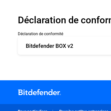
Autho
Déclaration de confor
FCC - OET TCB Form 731
IC
Grant of Equipment
BT11
Authorization BOX 2 3
Déclaration de conformité
Bitdefender BOX v2
Anglais