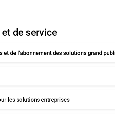
et de service
es et de l’abonnement des solutions grand publ
ançais
Deutsche
mână
Español
rtugais
Portugais (Brésil)
ançais
Deutsche
ur les solutions entreprises
erlandais
ançais
Deutsche