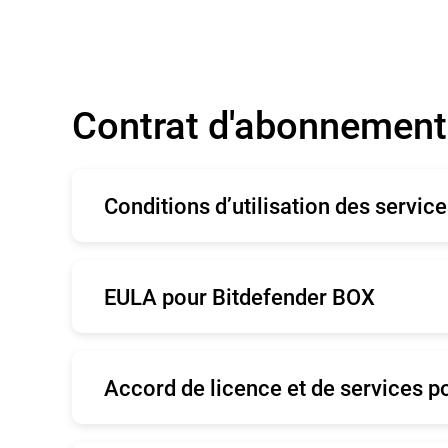
Contrat d'abonnement 
Conditions d’utilisation des servic
Anglais
Fr
EULA pour Bitdefender BOX
Italiano
Ro
Néerlandais
Po
Anglais
Fr
Svenska
Accord de licence et de services po
Română
Né
Anglais
Fr