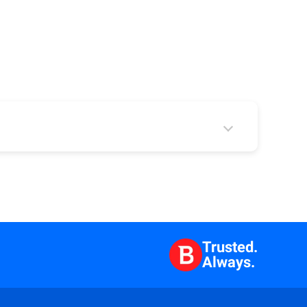
 2
Trusted.
Always.