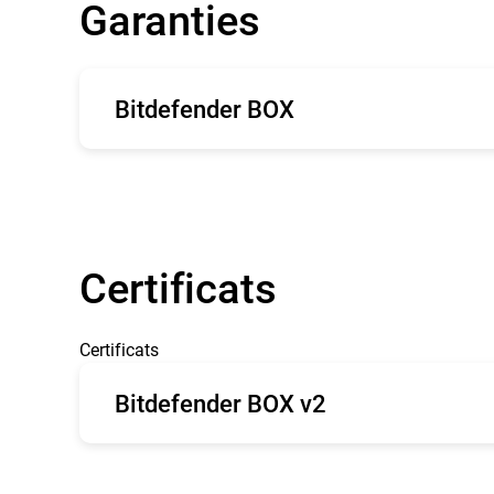
Garanties
Bitdefender BOX
Anglais
Fr
Certificats
Certificats
Bitdefender BOX v2
CE type Examination
FC
Certificate BOX 2
Grant