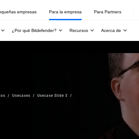
equeñas empresas
Para la empresa
Para Partners
¿Por qué Bitdefender?
Recursos
Acerca de
tos
Usecases
Usecase Slide 3