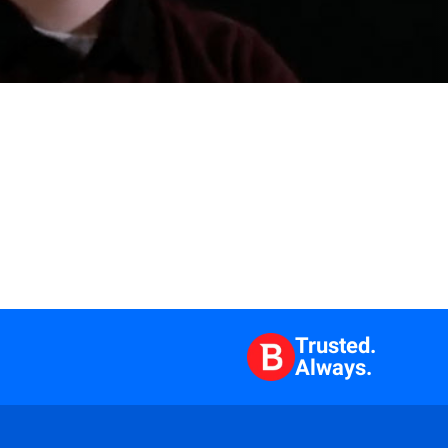
Trusted.
Always.