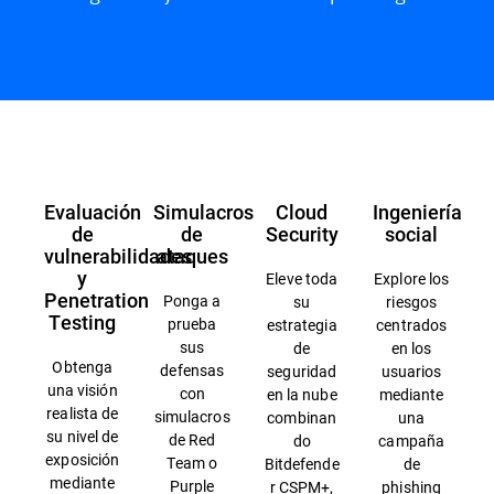
Información general
Evaluación
Simulacros
Cloud
Ingeniería
de
de
Security
social
vulnerabilidades
ataques
y
Eleve toda
Explore los
Penetration
Ponga a
su
riesgos
Testing
prueba
estrategia
centrados
sus
de
en los
Obtenga
defensas
seguridad
usuarios
una visión
con
en la nube
mediante
realista de
simulacros
combinan
una
su nivel de
de Red
do
campaña
exposición
Team o
Bitdefende
de
mediante
Purple
r CSPM+,
phishing