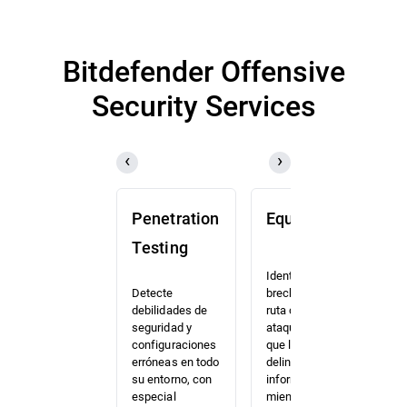
Bitdefender Offensive
Security Services
Penetration
Equipo rojo
Testing
Identifique
brechas en su
Detecte
ruta crítica de
debilidades de
ataque antes de
seguridad y
que lo hagan los
configuraciones
D
delincuentes
erróneas en todo
c
informáticos
su entorno, con
e
mientras pone a
especial
b