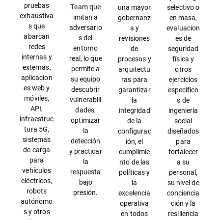
pruebas
Team que
una mayor
selectivo o
exhaustiva
imitan a
gobernanz
en masa,
s que
adversario
a y
evaluacion
abarcan
s del
revisiones
es de
redes
entorno
de
seguridad
internas y
real, lo que
procesos y
física y
externas,
permite a
arquitectu
otros
aplicacion
su equipo
ras para
ejercicios
es web y
descubrir
garantizar
específico
móviles,
vulnerabili
la
s de
API,
dades,
integridad
ingeniería
infraestruc
optimizar
de la
social
tura 5G,
la
configurac
diseñados
sistemas
detección
ión, el
para
de carga
y practicar
cumplimie
fortalecer
para
la
nto de las
a su
vehículos
respuesta
políticas y
personal,
eléctricos,
bajo
la
su nivel de
robots
presión.
excelencia
conciencia
autónomo
operativa
ción y la
s y otros
en todos
resiliencia