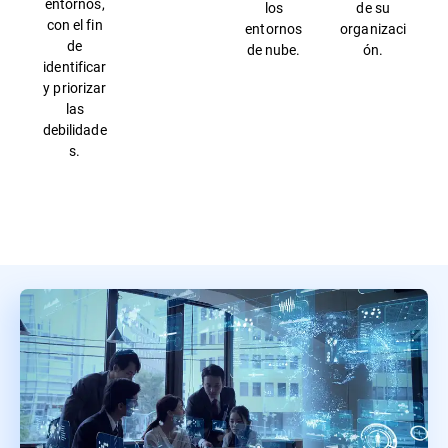
entornos,
los
de su
con el fin
entornos
organizaci
de
de nube.
ón.
identificar
y priorizar
las
debilidade
s.