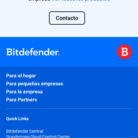
Contacto
Para el hogar
Para pequeñas empresas
Para la empresa
Para Partners
Quick Links
Bitdefender Central
Gravityzone Cloud Control Center