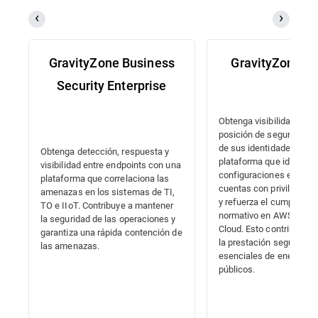
GravityZone Business
GravityZone 
Security Enterprise
Obtenga visibilidad com
posición de seguridad en
de sus identidades med
Obtenga detección, respuesta y
plataforma que identific
visibilidad entre endpoints con una
configuraciones errónea
plataforma que correlaciona las
cuentas con privilegios 
amenazas en los sistemas de TI,
y refuerza el cumplimien
TO e IIoT. Contribuye a mantener
normativo en AWS, Azur
la seguridad de las operaciones y
Cloud. Esto contribuye a
garantiza una rápida contención de
la prestación segura de 
las amenazas.
esenciales de energía y 
públicos.