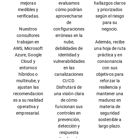
mejoras
evaluamos
hallazgos claros
medibles y
cómo podrían
y priorizados
verificadas.
aprovecharse
según el riesgo
de
para su
Nuestros
configuraciones
negocio.
consultores
erróneas en la
trabajan en
nube,
Además, recibe
AWS, Microsoft
debilidades de
una hoja de ruta
Azure, Google
identidad y
práctica y en
Cloud y
vulnerabilidades
consonancia
entornos
en las
con sus
híbridos o
canalizaciones
objetivos para
multinube, y
CI/CD.
reforzar la
ajustan las
Disfrutará de
resiliencia y
recomendacion
una visión clara
mantener una
es a su realidad
de cómo
madurez en
operativa y
funcionan sus
materia de
empresarial.
controles en
seguridad
prevención,
sostenible a
detección y
largo plazo.
respuesta