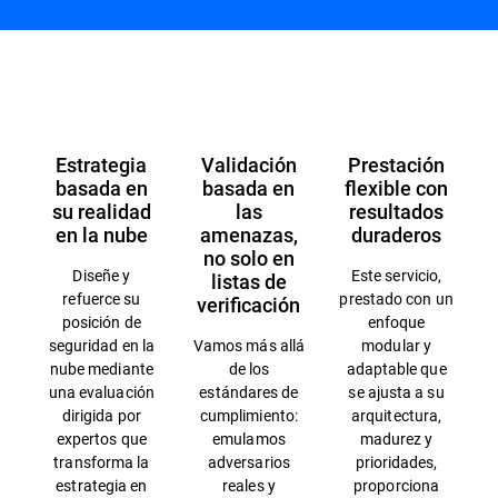
Información general
Estrategia
Validación
Prestación
basada en
basada en
flexible con
su realidad
las
resultados
en la nube
amenazas,
duraderos
no solo en
Diseñe y
Este servicio,
listas de
refuerce su
prestado con un
verificación
posición de
enfoque
seguridad en la
Vamos más allá
modular y
nube mediante
de los
adaptable que
una evaluación
estándares de
se ajusta a su
dirigida por
cumplimiento:
arquitectura,
expertos que
emulamos
madurez y
transforma la
adversarios
prioridades,
estrategia en
reales y
proporciona