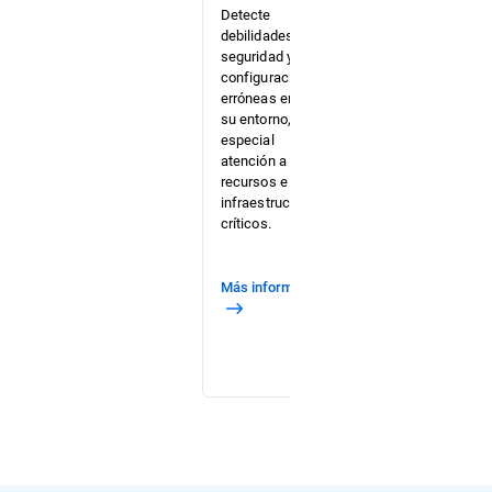
Detecte
brechas en
debilidades de
su ruta
seguridad y
crítica de
configuraciones
ataque
erróneas en todo
antes de que
su entorno, con
lo hagan los
especial
delincuentes
atención a los
informáticos
recursos e
mientras
infraestructuras
pone a
críticos.
prueba a su
Blue Team.
Más información
Más
información