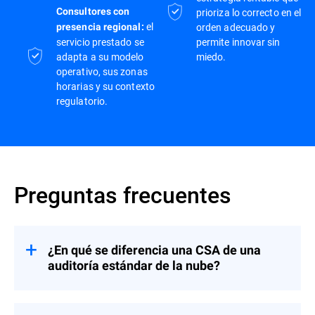
Consultores con
prioriza lo correcto en el
el
orden adecuado y
presencia regional:
servicio prestado se
permite innovar sin
adapta a su modelo
miedo.
operativo, sus zonas
horarias y su contexto
regulatorio.
Preguntas frecuentes
¿En qué se diferencia una CSA de una
auditoría estándar de la nube?
Una CSA se fundamenta en las amenazas
y se orienta a los resultados. Evaluamos