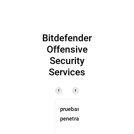
presentación de resultados, como la
corrección de configuraciones erróneas de
alto impacto, el refuerzo de los controles de
acceso y la mejora de la visibilidad sobre
los recursos en la nube con riesgo, junto
con una hoja de ruta secuenciada para
Bitdefender
obtener mejoras a medio y largo plazo.
Offensive
Security
Services
pruebas de
Equipo
penetración
rojo
Identifique