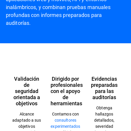
inalámbricos, y combinan pruebas manuales
profundas con informes preparados para
auditorías.
Información general
Validación
Dirigido por
Evidencias
de
profesionales
preparadas
seguridad
con el apoyo
para las
orientada a
de
auditorías
objetivos
herramientas
Obtenga
Alcance
Contamos con
hallazgos
adaptado a sus
consultores
detallados,
objetivos
experimentados
severidad