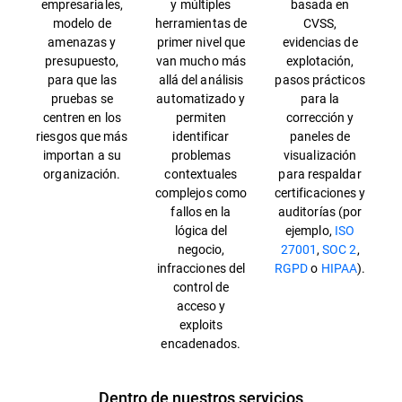
empresariales,
y múltiples
basada en
modelo de
herramientas de
CVSS,
amenazas y
primer nivel que
evidencias de
presupuesto,
van mucho más
explotación,
para que las
allá del análisis
pasos prácticos
pruebas se
automatizado y
para la
centren en los
permiten
corrección y
riesgos que más
identificar
paneles de
importan a su
problemas
visualización
organización.
contextuales
para respaldar
complejos como
certificaciones y
fallos en la
auditorías (por
lógica del
ejemplo,
ISO
negocio,
27001
,
SOC 2
,
infracciones del
RGPD
o
HIPAA
).
control de
acceso y
exploits
encadenados.
Dentro de nuestros servicios