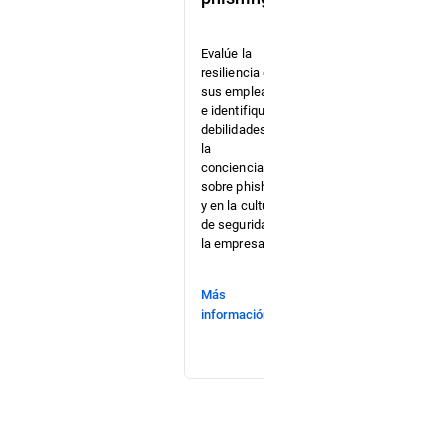
Identifique
brechas en
su ruta
Evalúe la
crítica de
resiliencia de
ataque
sus empleados
antes de que
e identifique
lo hagan los
debilidades en
delincuentes
la
informáticos
concienciación
mientras
sobre phishing
pone a
y en la cultura
prueba a su
de seguridad de
Blue Team.
la empresa.
Más
Más
información
información