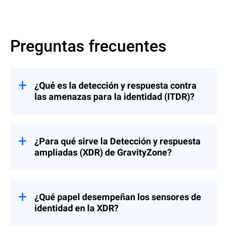
Preguntas frecuentes
¿Qué es la detección y respuesta contra
las amenazas para la identidad (ITDR)?
La detección y respuesta contra las
¿Para qué sirve la Detección y respuesta
amenazas para la identidad (ITDR) es una
ampliadas (XDR) de GravityZone?
disciplina que incluye herramientas y
mejores prácticas que protegen la propia
infraestructura de identidad frente a los
ataques. La ITDR tiene la capacidad de
GravityZone XDR expone el alcance
¿Qué papel desempeñan los sensores de
bloquear y detectar amenazas, confirmar la
completo de los ataques informáticos,
posición del administrador, responder ante
identidad en la XDR?
sigilosos o no, conectando las señales
diversos tipos de ataques y restaurar el
diseminadas de diferentes herramientas a