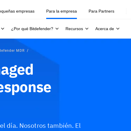
equeñas empresas
Para la empresa
Para Partners
¿Por qué Bitdefender?
Recursos
Acerca de
defender MDR
naged
Response
el día. Nosotros también. El