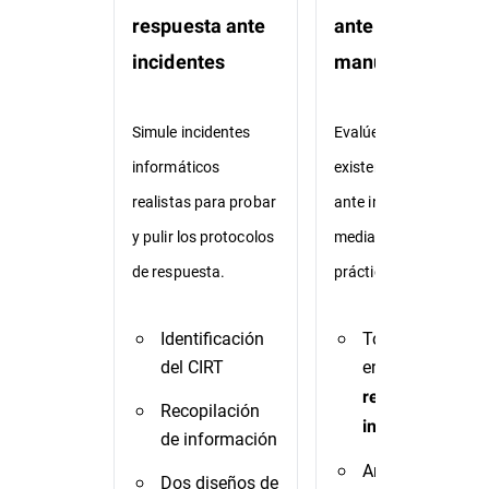
respuesta ante
ante incidentes +
incidentes
manuales
Simule incidentes
Evalúe los manuales
informáticos
existentes de respuest
realistas para probar
ante incidentes
y pulir los protocolos
mediante ejercicios
de respuesta.
prácticos (TTX).
Identificación
Todo lo incluido
del CIRT
en
TTX de
respuesta ante
Recopilación
incidentes
de información
Análisis y
Dos diseños de