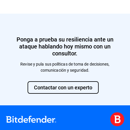
proyectos desarrollados durante el
adaptados a su organización y basados en
compromiso a largo plazo.
tácticas, técnicas y procedimientos (TTP)
de responsables de amenazas del mundo
real. Los escenarios están pensados para
reflejar los riesgos más relevantes para su
entorno, como ransomware, business email
Ponga a prueba su resiliencia ante un
compromise, amenazas internas o ataques
a la cadena de suministro, lo que garantiza
ataque hablando hoy mismo con un
que la simulación sea realista y útil.
consultor.
Revise y pula sus políticas de toma de decisiones,
comunicación y seguridad.
Contactar con un experto