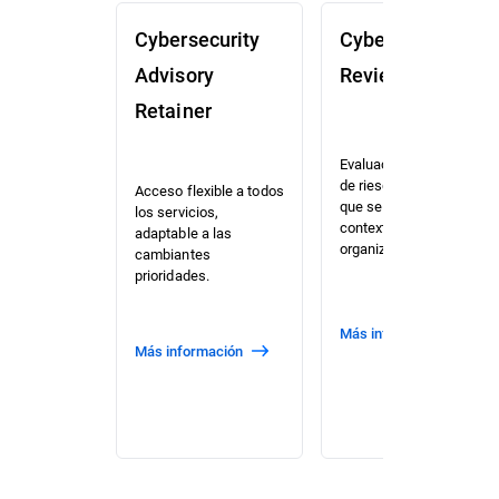
Cybersecurity
Cybersecurity
Advisory
Review (CSR)
Retainer
Evaluación priorizada
de riesgos y posición
Acceso flexible a todos
que se adapta al
los servicios,
contexto de su
adaptable a las
organización.
cambiantes
prioridades.
Más información
Más información