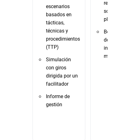
recomendacion
escenarios
sobre el
basados en
plan/manual
tácticas,
técnicas y
Borrador del pla
procedimientos
de respuesta an
(TTP)
incidentes y
manuales
Simulación
con giros
dirigida por un
facilitador
Informe de
gestión