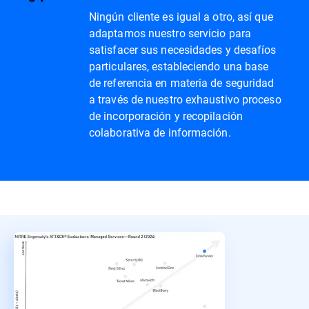
Ningún cliente es igual a otro, así que
adaptamos nuestro servicio para
satisfacer sus necesidades y desafíos
particulares, estableciendo una base
de referencia en materia de seguridad
a través de nuestro exhaustivo proceso
de incorporación y recopilación
colaborativa de información.