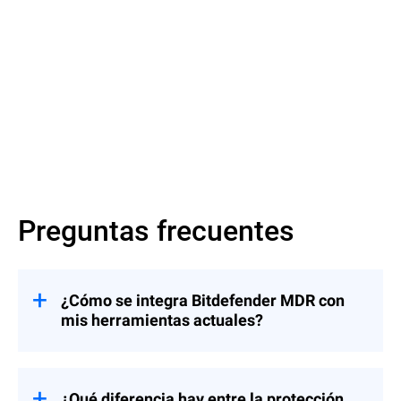
Más información
Preguntas frecuentes
¿Cómo se integra Bitdefender MDR con
mis herramientas actuales?
El servicio de MDR de Bitdefender se
integra fluidamente con herramientas de
MSP habituales, incluidas las plataformas
¿Qué diferencia hay entre la protección