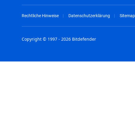
Rechtliche Hinweise
Datenschutzerklärung
Sitemap
Copyright © 1997 - 2026 Bitdefender
Australia - English
España - E
België - Nederlands
France - F
Belgique - Français
Hong Kong
Belize - English
Hungary - 
Brasil - Português
India - Eng
Bulgaria - English
Indonesia -
Canada - English
Israel - Eng
Chile - Español
Italia - Ital