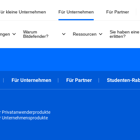
Jetzt registrieren >>
30. Juli.
ür kleine Unternehmen
Für Unternehmen
Für Partner
Warum
Sie haben eine
ungen
Ressourcen
Bitdefender?
erlitten?
Für Unternehmen
Für Partner
Studenten-Rab
r Privatanwenderprodukte
ür Unternehmensprodukte