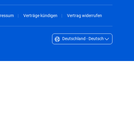
ressum
Verträge kündigen
Vertrag widerrufen
Deutschland - Deutsch
Singapore - English
South Africa - English
South Korea - English
Sverige - Svenska
Taiwan - 台灣
Thailand - English
United Arab Emirates - English
United Kingdom - English