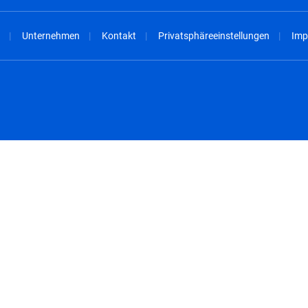
Unternehmen
Kontakt
Privatsphäreeinstellungen
Imp
spañol
México - Español
rançais
Nederland - Nederlands
 - China
New Zealand - English
English
Norway - English
lish
Österreich - Deutsch
 English
Perú - Español
lish
Philippines - English
iano
Poland - English