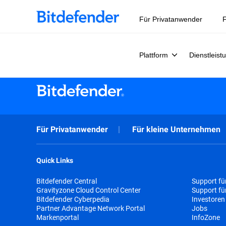
Datensouveränität in der Cybersicherheit: Live-Webinar, 
Für Privatanwender
F
Plattform
Dienstleist
Für Privatanwender
Für kleine Unternehmen
Quick Links
Bitdefender Central
Support fü
Gravityzone Cloud Control Center
Support f
Bitdefender Cyberpedia
Investoren
Partner Advantage Network Portal
Jobs
Markenportal
InfoZone