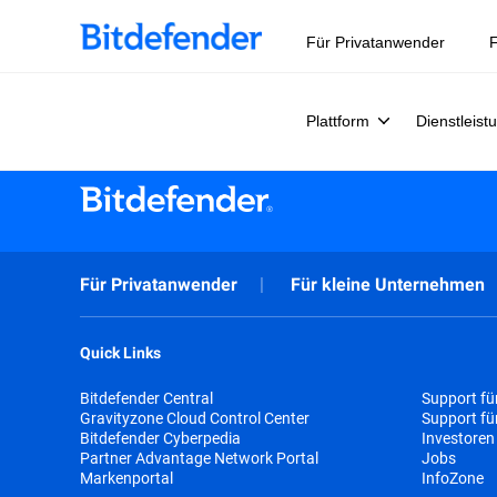
Datensouveränität in der Cybersicherheit: Live-Webinar, 
Für Privatanwender
F
Plattform
Dienstleist
Für Privatanwender
Für kleine Unternehmen
Quick Links
Bitdefender Central
Support fü
Gravityzone Cloud Control Center
Support f
Bitdefender Cyberpedia
Investoren
Partner Advantage Network Portal
Jobs
Markenportal
InfoZone