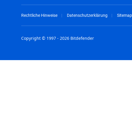
Rechtliche Hinweise
Datenschutzerklärung
Sitemap
Copyright © 1997 - 2026 Bitdefender
Australia - English
España - E
België - Nederlands
France - F
Belgique - Français
Hong Kong
Belize - English
Hungary - 
Brasil - Português
India - Eng
Bulgaria - English
Indonesia -
Canada - English
Israel - Eng
Chile - Español
Italia - Ital