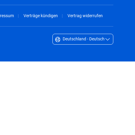
ressum
Verträge kündigen
Vertrag widerrufen
Deutschland - Deutsch
Singapore - English
South Africa - English
South Korea - English
Sverige - Svenska
Taiwan - 台灣
Thailand - English
United Arab Emirates - English
United Kingdom - English