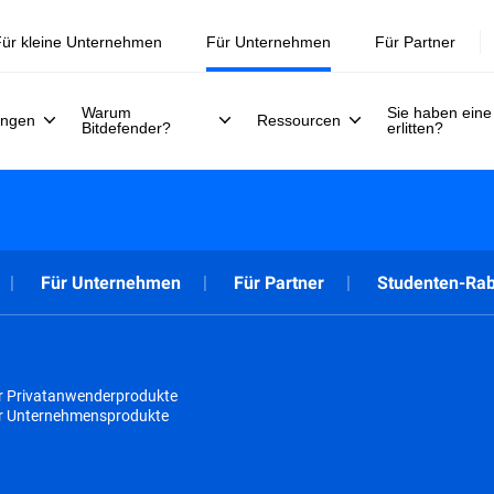
Jetzt registrieren >>
30. Juli.
ür kleine Unternehmen
Für Unternehmen
Für Partner
Warum
Sie haben eine
ungen
Ressourcen
Bitdefender?
erlitten?
Für Unternehmen
Für Partner
Studenten-Rab
r Privatanwenderprodukte
ür Unternehmensprodukte