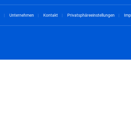
Unternehmen
Kontakt
Privatsphäreeinstellungen
Imp
spañol
México - Español
rançais
Nederland - Nederlands
 - China
New Zealand - English
English
Norway - English
lish
Österreich - Deutsch
 English
Perú - Español
lish
Philippines - English
iano
Poland - English