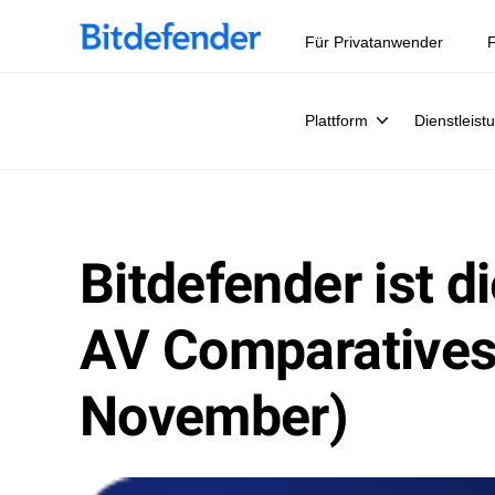
Datensouveränität in der Cybersicherheit: Live-Webinar, 
Für Privatanwender
F
Plattform
Dienstleist
Bitdefender ist d
AV Comparatives 
November)