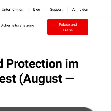
Unternehmen
Blog
Support
Anmelden
Pakete und
 Sicherheitsverletzung
Preise
d Protection im
est (August —