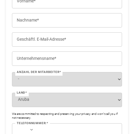
Vorname*
Nachname*
Geschäftl. E-Mail-Adresse*
Unternehmensname*
ANZAHL DER MITARBEITER*
LAND*
We are committed to respecting and preserving your privacy and won’t call you if
not necessary.
TELEFONNUMMER:*