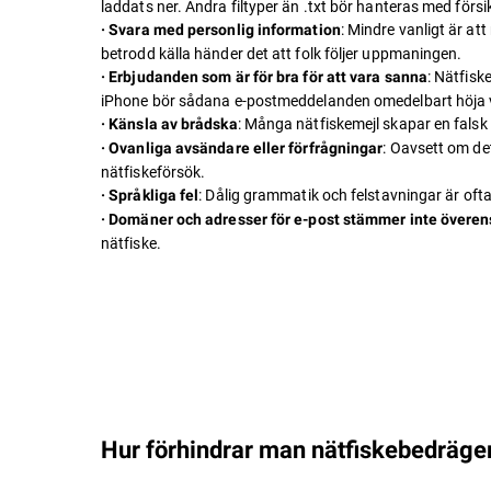
laddats ner. Andra filtyper än .txt bör hanteras med försi
: Mindre vanligt är at
· Svara med personlig information
betrodd källa händer det att folk följer uppmaningen.
: Nätfisk
· Erbjudanden som är för bra för att vara sanna
iPhone bör sådana e-postmeddelanden omedelbart höja 
: Många nätfiskemejl skapar en falsk 
· Känsla av brådska
: Oavsett om de
· Ovanliga avsändare eller förfrågningar
nätfiskeförsök.
: Dålig grammatik och felstavningar är ofta
· Språkliga fel
· Domäner och adresser för e-post stämmer inte överen
nätfiske.
Hur förhindrar man nätfiskebedräge