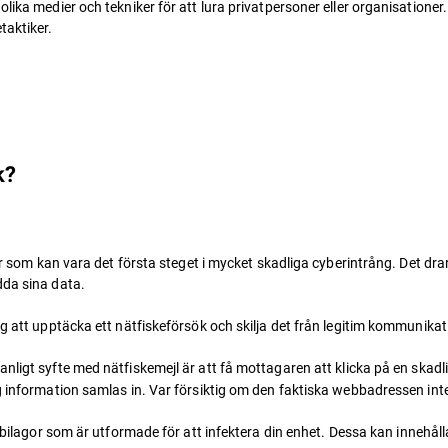
 olika medier och tekniker för att lura privatpersoner eller organisati
taktiker.
ck?
er som kan vara det första steget i mycket skadliga cyberintrång. Det drar
dda sina data.
ig att upptäcka ett nätfiskeförsök och skilja det från legitim kommunikat
 vanligt syfte med nätfiskemejl är att få mottagaren att klicka på en skadli
lig information samlas in. Var försiktig om den faktiska webbadressen
r bilagor som är utformade för att infektera din enhet. Dessa kan inneh