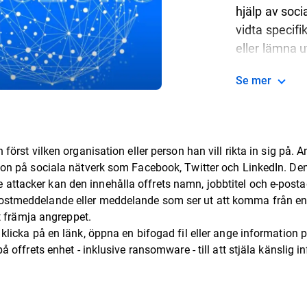
hjälp av soci
vidta specifi
eller lämna u
Se mer
rst vilken organisation eller person han vill rikta in sig på. 
tion på sociala nätverk som Facebook, Twitter och LinkedIn. De
ttacker kan den innehålla offrets namn, jobbtitel och e-postadr
postmeddelande eller meddelande som ser ut att komma från en 
tt främja angreppet.
icka på en länk, öppna en bifogad fil eller ange information på
 på offrets enhet - inklusive ransomware - till att stjäla känsli