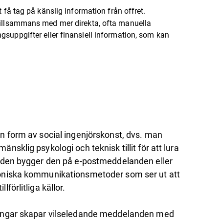
t få tag på känslig information från offret.
, tillsammans med mer direkta, ofta manuella
uppgifter eller finansiell information, som kan
n form av social ingenjörskonst, dvs. man
änsklig psykologi och teknisk tillit för att lura
unden bygger den på e-postmeddelanden eller
oniska kommunikationsmetoder som ser ut att
lförlitliga källor.
lingar skapar vilseledande meddelanden med