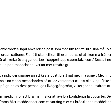
 cyberbrottslingar använder e-post som medium för att lura sina mål. 
organisationer. Ett nätfiskemejl kan till exempel se ut att komma från 
ör att verka övertygande, t.ex. "support.apple.com.fake.com." Dessa fi
 att e-postmeddelandet verkar mer trovärdigt.
da individer snarare än att kasta ut ett brett nät med massmejl. Med inf
 sina e-postmeddelanden så att de verkar mer autentiska. Spjutfiske är e
ligt på grund av dess personliga tillvägagångssätt, vilket gör det svårare a
medium för att lura människor att avslöja konfidentiella uppgifter. De
framställer meddelandet som en varning eller ett brådskande meddelan