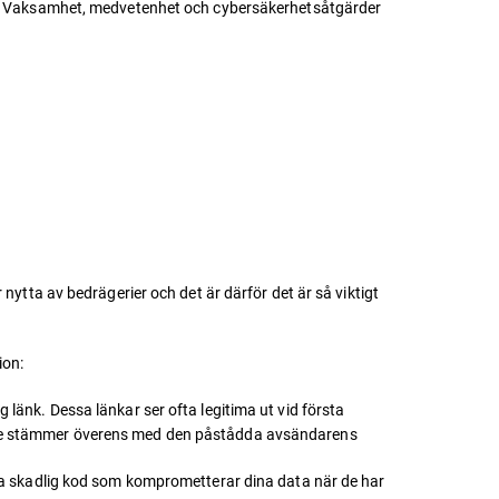
oner. Vaksamhet, medvetenhet och cybersäkerhetsåtgärder
 nytta av bedrägerier och det är därför det är så viktigt
ion:
g länk. Dessa länkar ser ofta legitima ut vid första
 inte stämmer överens med den påstådda avsändarens
ålla skadlig kod som komprometterar dina data när de har