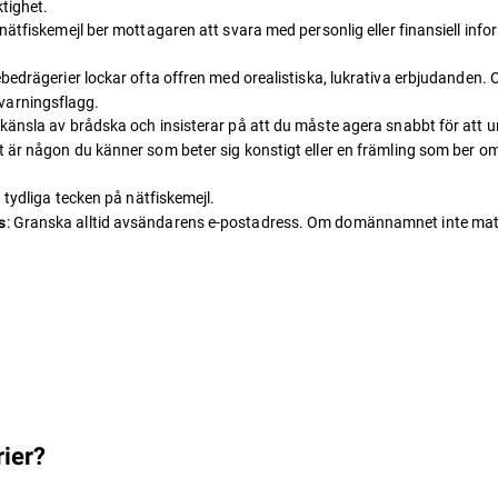
ktighet.
t nätfiskemejl ber mottagaren att svara med personlig eller finansiell 
ebedrägerier lockar ofta offren med orealistiska, lukrativa erbjudanden. Oa
varningsflagg.
känsla av brådska och insisterar på att du måste agera snabbt för att und
t är någon du känner som beter sig konstigt eller en främling som ber om
 tydliga tecken på nätfiskemejl.
: Granska alltid avsändarens e-postadress. Om domännamnet inte matchar 
s
rier?