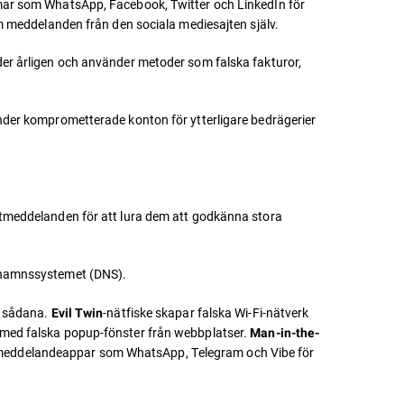
rmar som WhatsApp, Facebook, Twitter och LinkedIn för
om meddelanden från den sociala mediesajten själv.
arder årligen och använder metoder som falska fakturor,
vänder komprometterade konton för ytterligare bedrägerier
ostmeddelanden för att lura dem att godkänna stora
ännamnssystemet (DNS).
a sådana.
-nätfiske skapar falska Wi-Fi-nätverk
Evil Twin
 med falska popup-fönster från webbplatser.
Man-in-the-
meddelandeappar som WhatsApp, Telegram och Vibe för