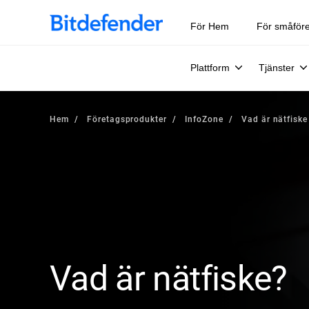
För Hem
För småför
Plattform
Tjänster
Hem
Företagsprodukter
InfoZone
Vad är nätfiske
Vad är nätfiske?