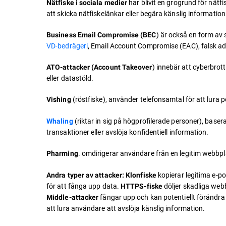
har blivit en grogrund för nä
Nätfiske i sociala medier
att skicka nätfiskelänkar eller begära känslig informati
) är också en form av 
Business Email Compromise (BEC
VD-bedrägeri
, Email Account Compromise (EAC), falsk adv
) innebär att cyberbrot
ATO-attacker (Account Takeover
eller datastöld.
(röstfiske), använder telefonsamtal för att lura p
Vishing
(riktar in sig på högprofilerade personer), bas
Whaling
transaktioner eller avslöja konfidentiell information.
. omdirigerar användare från en legitim webbp
Pharming
kopierar legitima e-p
Andra typer av attacker: Klonfiske
för att fånga upp data.
döljer skadliga web
HTTPS-fiske
fångar upp och kan potentiellt föränd
Middle-attacker
att lura användare att avslöja känslig information.