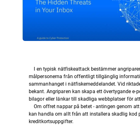
I en typisk nätfiskeattack bestämmer angriparen fö
målpersonerna från offentligt tillgänglig informa
sammanhanget i nätfiskemeddelandet. Vid riktade a
bekant. Angriparen kan skapa ett övertygande e-
bilagor eller länkar till skadliga webbplatser för a
Om offret nappar på betet - antingen genom att kl
kan handla om allt från att installera skadlig kod
kreditkortsuppgifter.