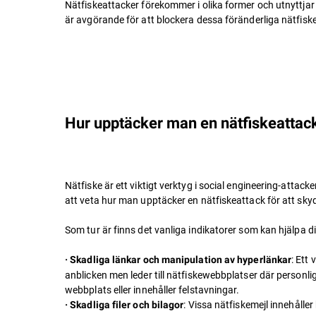
Nätfiskeattacker förekommer i olika former och utnyttjar
är avgörande för att blockera dessa föränderliga nätfiske
Hur upptäcker man en nätfiskeatta
Nätfiske är ett viktigt verktyg i social engineering-attack
att veta hur man upptäcker en nätfiskeattack för att sky
Som tur är finns det vanliga indikatorer som kan hjälpa d
: Ett
· Skadliga länkar och manipulation av hyperlänkar
anblicken men leder till nätfiskewebbplatser där person
webbplats eller innehåller felstavningar.
: Vissa nätfiskemejl innehålle
· Skadliga filer och bilagor