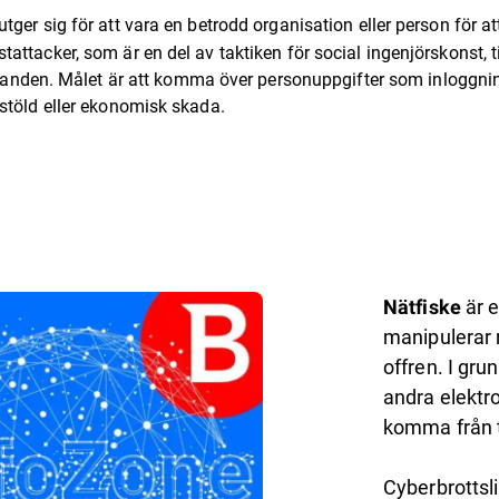
tger sig för att vara en betrodd organisation eller person för at
ostattacker, som är en del av taktiken för social ingenjörskonst
nden. Målet är att komma över personuppgifter som inloggnings
tsstöld eller ekonomisk skada.
är e
Nätfiske
manipulerar m
offren. I gr
andra elektr
komma från til
Cyberbrotts