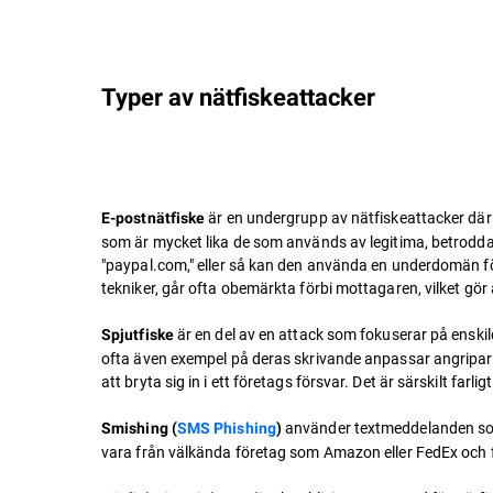
Typer av nätfiskeattacker
är en undergrupp av nätfiskeattacker där
E-postnätfiske
som är mycket lika de som används av legitima, betrodda 
"paypal.com," eller så kan den använda en underdomän f
tekniker, går ofta obemärkta förbi mottagaren, vilket gör
är en del av en attack som fokuserar på enskil
Spjutfiske
ofta även exempel på deras skrivande anpassar angriparna
att bryta sig in i ett företags försvar. Det är särskilt far
använder textmeddelanden som 
Smishing (
SMS Phishing
)
vara från välkända företag som Amazon eller FedEx och 