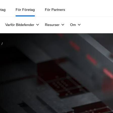
etag
För Företag
För Partners
Varför Bitdefender
Resurser
Om