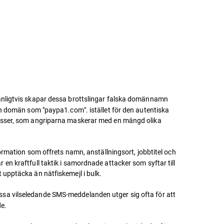
Vanligtvis skapar dessa brottslingar falska domännamn
en domän som "paypa1.com". istället för den autentiska
nesser, som angriparna maskerar med en mängd olika
ormation som offrets namn, anställningsort, jobbtitel och
n kraftfull taktik i samordnade attacker som syftar till
tt upptäcka än nätfiskemejl i bulk.
ssa vilseledande SMS-meddelanden utger sig ofta för att
de.