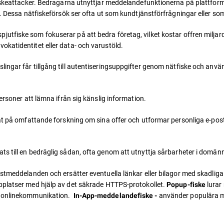
tfiskeattacker. Bedragarna utnyttjar meddelandefunktionerna på plattfo
on. Dessa nätfiskeförsök ser ofta ut som kundtjänstförfrågningar eller s
spjutfiske som fokuserar på att bedra företag, vilket kostar offren milj
okatidentitet eller data- och varustöld.
tslingar får tillgång till autentiseringsuppgifter genom nätfiske och an
ersoner att lämna ifrån sig känslig information.
erat på omfattande forskning om sina offer och utformar personliga e-p
lats till en bedräglig sådan, ofta genom att utnyttja sårbarheter i dom
ostmeddelanden och ersätter eventuella länkar eller bilagor med skadlig
bplatser med hjälp av det säkrade HTTPS-protokollet.
lurar
Popup-fiske
ra onlinekommunikation.
använder populära 
In-App-meddelandefiske -