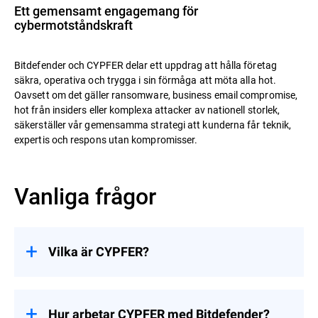
Ett gemensamt engagemang för
cybermotståndskraft
Bitdefender och CYPFER delar ett uppdrag att hålla företag
säkra, operativa och trygga i sin förmåga att möta alla hot.
Oavsett om det gäller ransomware, business email compromise,
hot från insiders eller komplexa attacker av nationell storlek,
säkerställer vår gemensamma strategi att kunderna får teknik,
expertis och respons utan kompromisser.
Vanliga frågor
Vilka är CYPFER?
CYPFER
är världens ledande
återställningsfokuserade DFIR-företag. Till
skillnad från många företag som bara
Hur arbetar CYPFER med Bitdefender?