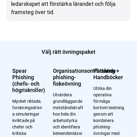
ledarskapet att förstärka lärandet och följa
framsteg över tid.
Välj rätt övningspaket
Spear
Organisationsomfattande
Phishing +
Phishing
phishing-
Handböcker
(chefs- och
fiskeövning
Utöka din
högriskroller)
Utvärdera
operativa
Mycket riktade,
grundläggande
förmåga
forskningsdrivn
motståndskraft
bortom testning
a simuleringar
hos hela din
genom att
inriktade på
arbetsstyrka
kombinera
chefer och
och identifiera
phishing-
kritiska
beteendemässi
övningar med