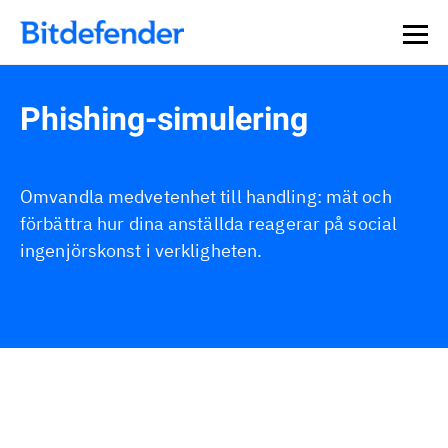
Phishing-simulering
Omvandla medvetenhet till handling: mät och
förbättra hur dina anställda reagerar på social
ingenjörskonst i verkligheten.
Översikt