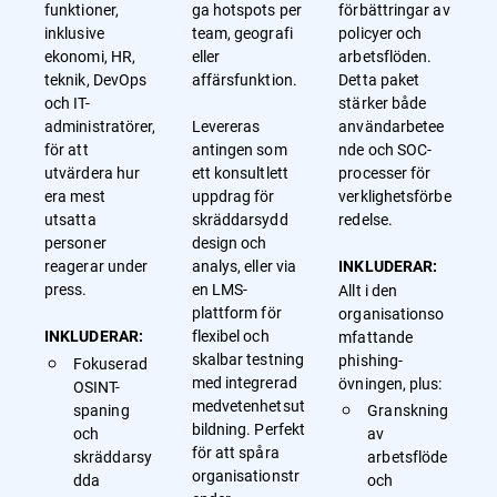
funktioner,
ga hotspots per
förbättringar av
inklusive
team, geografi
policyer och
ekonomi, HR,
eller
arbetsflöden.
teknik, DevOps
affärsfunktion.
Detta paket
och IT-
stärker både
administratörer,
Levereras
användarbetee
för att
antingen som
nde och SOC-
utvärdera hur
ett konsultlett
processer för
era mest
uppdrag för
verklighetsförbe
utsatta
skräddarsydd
redelse.
personer
design och
reagerar under
analys, eller via
INKLUDERAR:
press.
en LMS-
Allt i den
plattform för
organisationso
flexibel och
mfattande
INKLUDERAR:
skalbar testning
phishing-
Fokuserad
med integrerad
övningen, plus:
OSINT-
medvetenhetsut
spaning
Granskning
bildning. Perfekt
och
av
för att spåra
skräddarsy
arbetsflöde
organisationstr
dda
och