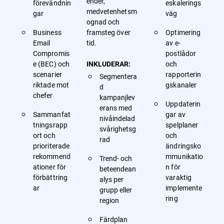
ender,
förevändnin
eskalerings
medvetenhetsm
gar
väg
ognad och
Business
framsteg över
Optimering
Email
tid.
av e-
Compromis
postlådor
e (BEC) och
och
INKLUDERAR:
scenarier
rapporterin
Segmentera
riktade mot
gskanaler
d
chefer
kampanjlev
Uppdaterin
erans med
Sammanfat
gar av
nivåindelad
tningsrapp
spelplaner
svårighetsg
ort och
och
rad
prioriterade
ändringsko
rekommend
mmunikatio
Trend- och
ationer för
n för
beteendean
förbättring
varaktig
alys per
ar
implemente
grupp eller
ring
region
Färdplan