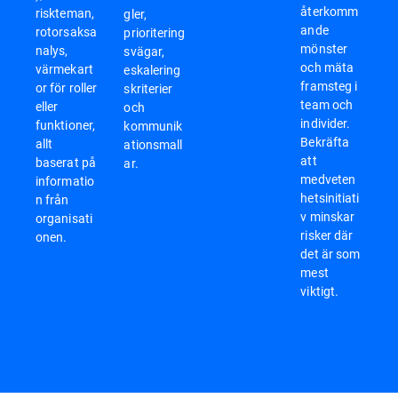
återkomm
riskteman,
gler,
ande
rotorsaksa
prioritering
mönster
nalys,
svägar,
och mäta
värmekart
eskalering
framsteg i
or för roller
skriterier
team och
eller
och
individer.
funktioner,
kommunik
Bekräfta
allt
ationsmall
att
baserat på
ar.
medveten
informatio
hetsinitiati
n från
v minskar
organisati
risker där
onen.
det är som
mest
viktigt.