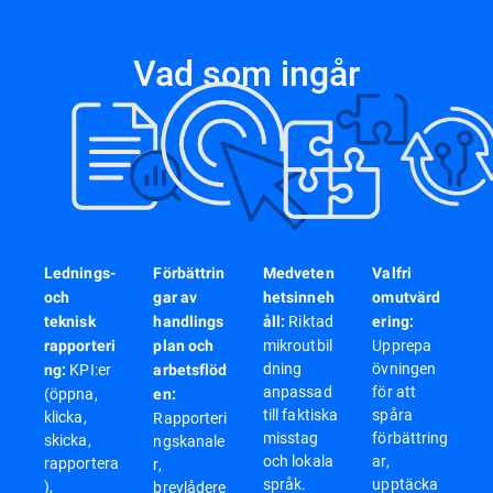
Vad som ingår
Lednings-
Förbättrin
Medveten
Valfri
och
gar av
hetsinneh
omutvärd
Riktad
teknisk
handlings
åll:
ering:
mikroutbil
Upprepa
rapporteri
plan och
dning
övningen
KPI:er
ng:
arbetsflöd
anpassad
för att
(öppna,
en:
till faktiska
spåra
klicka,
Rapporteri
misstag
förbättring
skicka,
ngskanale
och lokala
ar,
rapportera
r,
språk.
upptäcka
),
brevlådere