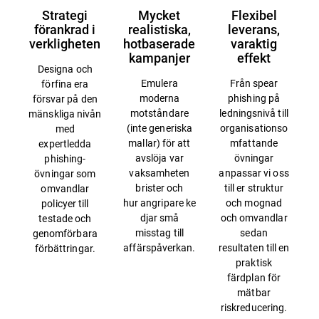
Strategi
Mycket
Flexibel
förankrad i
realistiska,
leverans,
verkligheten
hotbaserade
varaktig
kampanjer
effekt
Designa och
Emulera
Från spear
förfina era
moderna
phishing på
försvar på den
motståndare
ledningsnivå till
mänskliga nivån
(inte generiska
organisationso
med
mallar) för att
mfattande
expertledda
avslöja var
övningar
phishing-
vaksamheten
anpassar vi oss
övningar som
brister och
till er struktur
omvandlar
hur angripare ke
och mognad
policyer till
djar små
och omvandlar
testade och
misstag till
sedan
genomförbara
affärspåverkan.
resultaten till en
förbättringar.
praktisk
färdplan för
mätbar
riskreducering.