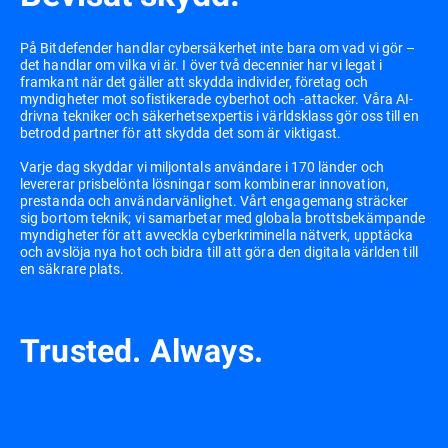
På Bitdefender handlar cybersäkerhet inte bara om vad vi gör –
det handlar om vilka vi är. I över två decennier har vi legat i
framkant när det gäller att skydda individer, företag och
myndigheter mot sofistikerade cyberhot och -attacker. Våra AI-
drivna tekniker och säkerhetsexpertis i världsklass gör oss till en
betrodd partner för att skydda det som är viktigast.
Varje dag skyddar vi miljontals användare i 170 länder och
levererar prisbelönta lösningar som kombinerar innovation,
prestanda och användarvänlighet. Vårt engagemang sträcker
sig bortom teknik; vi samarbetar med globala brottsbekämpande
myndigheter för att avveckla cyberkriminella nätverk, upptäcka
och avslöja nya hot och bidra till att göra den digitala världen till
en säkrare plats.
Trusted. Always.