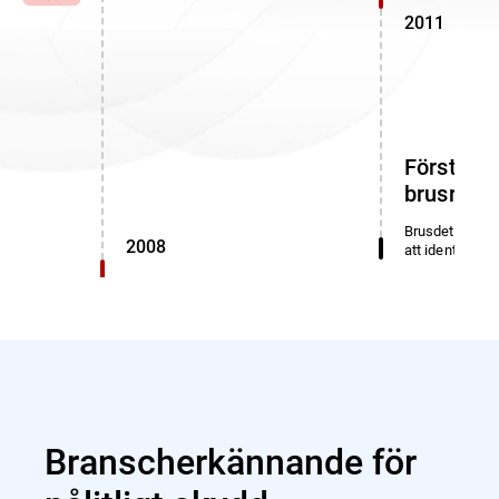
2011
Första
brusredu
Brusdetektering
2008
att identifiera 
Branscherkännande för