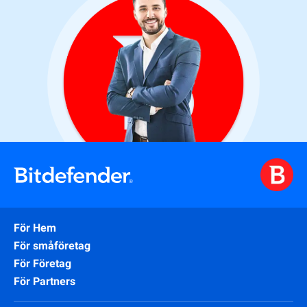
För Hem
För småföretag
För Företag
För Partners