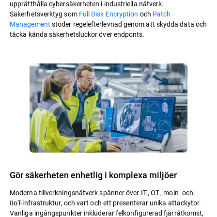
upprätthålla cybersäkerheten i industriella nätverk.
Säkerhetsverktyg som
Full Disk Encryption
och
Patch
Management
stöder regelefterlevnad genom att skydda data och
täcka kända säkerhetsluckor över endponts.
Gör säkerheten enhetlig i komplexa miljöer
Moderna tillverkningsnätverk spänner över IT-, OT-, moln- och
IIoT-infrastruktur, och vart och ett presenterar unika attackytor.
Vanliga ingångspunkter inkluderar felkonfigurerad fjärråtkomst,