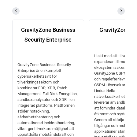
GravityZone Business
GravityZone 
Security Enterprise
I takt med att tillverkare
expanderar till moln- och
GravityZone Business Security
ekosystem säkerställer
Enterprise är en komplett
GravityZone CSPM+ mol
cybersäkerhetssvit för
och regelefterlevnad i st
tillverkningssektorn och
CSPM+ övervakar kontinu
kombinerar EDR, XDR, Patch
i industriella
Management, Full Disk Encryption,
nätverkssäkerhetsmiljöe
sandboxanalysator och XDR i en
levererar användbara insi
integrerad plattform. Plattformen
att förhindra dataläckor,
stöder hotsökning,
åtkomst och systemavvi
sårbarhetshantering och
Genom att stödja insyn i 
automatiserad incidenthantering,
tillgångar och molnbase
vilket ger tillverkare möjlighet att
applikationer stärker C
upprätthålla motståndskraft och
industriell IoT-säkerhet 