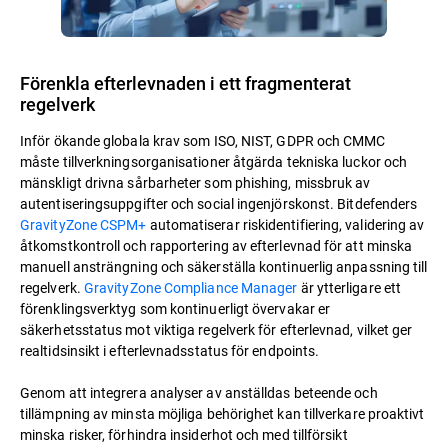
Förenkla efterlevnaden i ett fragmenterat
regelverk
Inför ökande globala krav som ISO, NIST, GDPR och CMMC
måste tillverkningsorganisationer åtgärda tekniska luckor och
mänskligt drivna sårbarheter som phishing, missbruk av
autentiseringsuppgifter och social ingenjörskonst. Bitdefenders
GravityZone CSPM+
automatiserar riskidentifiering, validering av
åtkomstkontroll och rapportering av efterlevnad för att minska
manuell ansträngning och säkerställa kontinuerlig anpassning till
regelverk.
GravityZone Compliance Manager
är ytterligare ett
förenklingsverktyg som kontinuerligt övervakar er
säkerhetsstatus mot viktiga regelverk för efterlevnad, vilket ger
realtidsinsikt i efterlevnadsstatus för endpoints.
Genom att integrera analyser av anställdas beteende och
tillämpning av minsta möjliga behörighet kan tillverkare proaktivt
minska risker, förhindra insiderhot och med tillförsikt