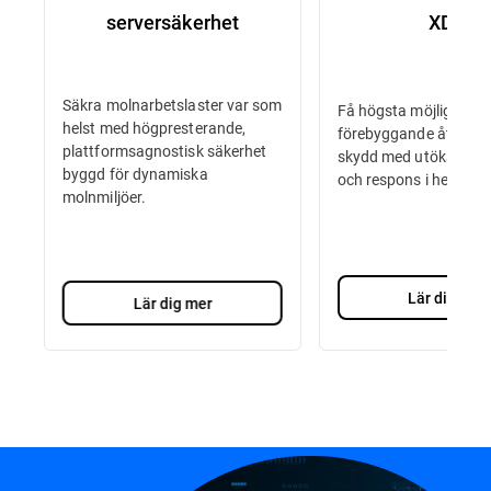
serversäkerhet
XDR
Säkra molnarbetslaster var som
Få högsta möjliga niv
helst med högpresterande,
förebyggande åtgärde
plattformsagnostisk säkerhet
skydd med utökad det
byggd för dynamiska
och respons i hela din 
molnmiljöer.
Lär dig mer
Lär dig mer