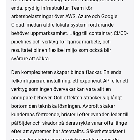
enda, prydlig infrastruktur. Team kör
arbetsbelastningar över AWS, Azure och Google
Cloud, medan äldre lokala system fortfarande
behöver uppmärksamhet. Lägg till containrar, CI/CD-
pipelines och verktyg för fjärrsamarbete, och
resultatet blir en flexibel miljö som också blir
svårare att säkra.
Den komplexiteten skapar blinda fläckar. En enda
felkonfigurerad inställning, ett exponerat API eller ett
verktyg som ingen övervakar kan vara allt en
angripare behöver. Och effekten sträcker sig långt
bortom den tekniska lösningen. Avbrott skakar
kundernas förtroende, brister i efterlevnaden leder till
påföljder och skador på deras rykte varar ofta länge
efter att systemen har återställts. Säkerhetsbrister i
molnet kan börja som tekniska problem, men de