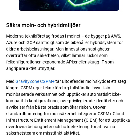
Säkra moln- och hybridmiljöer
Moderna teknikföretag frodas i molnet – de bygger på AWS,
Azure och GCP samtidigt som de bibehåller hybridsystem för
äldre arbetsbelastningar. Men innovationshastigheten
överträffar ofta säkerheten, vilket lämnar luckor som
felkonfigurationer, exponerade API:er eller skugg-IT som
angripare aktivt utnyttjar.
Med
GravityZone CSPM+
tar Bitdefender molnskyddet ett steg
längre. CSPM+ ger teknikföretag fullständig insyn i sin
molnbaserade verksamhet och upptäcker automatiskt icke-
kompatibla konfigurationer, överprivilegierade identiteter och
avvikelser från bästa praxis som ökar risken. Utöver
standardhantering för molnsäkerhet integrerar CSPM+ Cloud
Infrastructure Entitlement Management (CIEM) för att upptäcka
överdrivna behörigheter och hotdetektering för att varna
säkerhetsteam om misstänkt aktivitet.