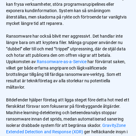
kan frysa verksamheter, störa programvarupipelines eller
exponera kundinformation. System kan så småningom
återställas, men skadorna på rykte och förtroende tar vanligtvis
mycket längre tid att reparera.
Ransomware har också blivit mer aggressivt. Det handlar inte
längre bara om att kryptera filer. Många grupper använder nu
”dubbel” eller till och med ”trippel” utpressning, där de stjäl data
och hotar att publicera den om offren vägrar att betala.
Uppkomsten av
Ransomware-as-a-Service
har förvärrat saken,
vilket ger både erfarna angripare och lågkvalificerade
brottslingar tillgång till färdiga ransomware-verktyg. Som ett
resultat är teknikföretag av alla storlekar nu potentiella
måltavlor.
Bitdefender hjälper företag att ligga steget före detta hot med ett
flerskiktat försvar som fokuserar på förebyggande åtgärder.
Machine learning-detektering och beteendeanalys stoppar
ransomware innan det sprids, medan automatiserad sanering
isolerar drabbade system för att begränsa skador.
GravityZone
Extended Detection and Response (XDR)
ger heltäckande insyn i