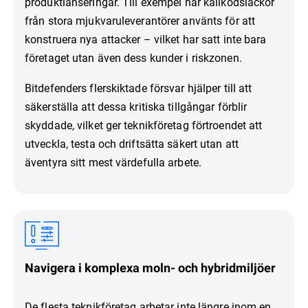
produktlanseringar. Till exempel har källkodsläckor
från stora mjukvaruleverantörer använts för att
konstruera nya attacker – vilket har satt inte bara
företaget utan även dess kunder i riskzonen.
Bitdefenders flerskiktade försvar hjälper till att
säkerställa att dessa kritiska tillgångar förblir
skyddade, vilket ger teknikföretag förtroendet att
utveckla, testa och driftsätta säkert utan att
äventyra sitt mest värdefulla arbete.
Navigera i komplexa moln- och hybridmiljöer
De flesta teknikföretag arbetar inte längre inom en