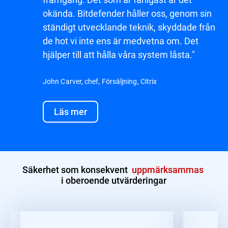
okända. Bitdefender håller oss, genom sin
ständigt utvecklande teknik, skyddade från
de hot vi inte ens är medvetna om. Det
hjälper till att hålla våra system låsta."
John Carver, chef, Försäljning, Citrix
Läs mer
Säkerhet som konsekvent
uppmärksammas
i oberoende utvärderingar