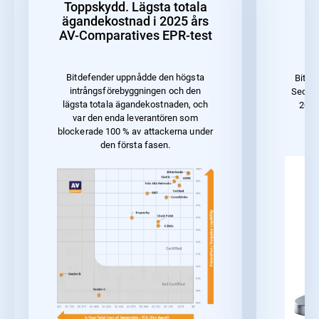
Toppskydd. Lägsta totala
B
ägandekostnad i 2025 års
AV-Comparatives EPR-test
f
Bitdefender uppnådde den högsta
Bitde
intrångsförebyggningen och den
Securi
lägsta totala ägandekostnaden, och
2023
var den enda leverantören som
blockerade 100 % av attackerna under
den första fasen.