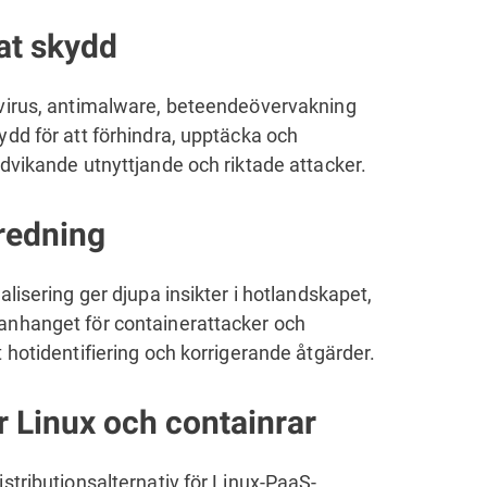
tat skydd
virus, antimalware, beteendeövervakning
dd för att förhindra, upptäcka och
dvikande utnyttjande och riktade attacker.
redning
alisering ger djupa insikter i hotlandskapet,
nhanget för containerattacker och
 hotidentifiering och korrigerande åtgärder.
r Linux och containrar
stributionsalternativ för Linux-PaaS-