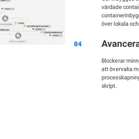
värdade contai
containerinbygg
över lokala och
Avancera
Blockerar minn
att övervaka 
processkapning
skript.