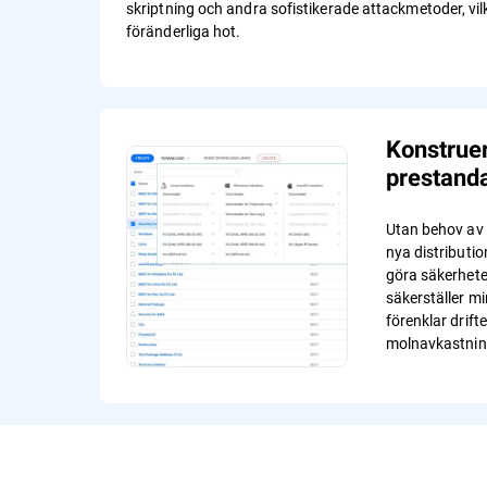
skriptning och andra sofistikerade attackmetoder, vil
föränderliga hot.
Konstruer
prestand
Utan behov av
nya distributio
göra säkerheten
säkerställer m
förenklar drift
molnavkastnin