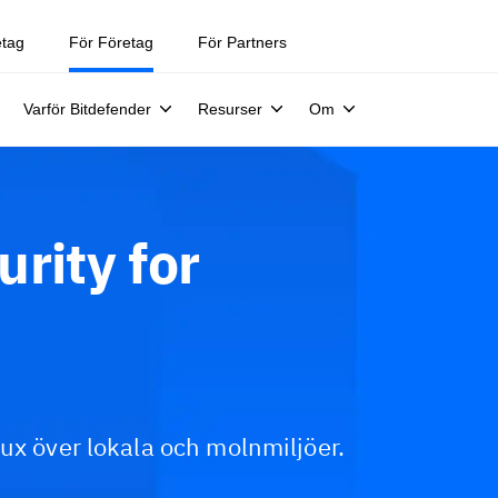
etag
För Företag
För Partners
Varför Bitdefender
Resurser
Om
rity for
ux över lokala och molnmiljöer.