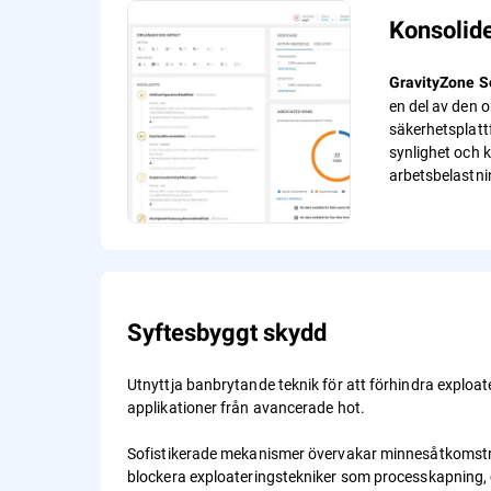
Konsolid
GravityZone Se
en del av den 
säkerhetsplatt
synlighet och k
arbetsbelastni
Syftesbyggt skydd
Utnyttja banbrytande teknik för att förhindra exploat
applikationer från avancerade hot.
Sofistikerade mekanismer övervakar minnesåtkomstru
blockera exploateringstekniker som processkapning, 