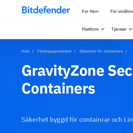
För Hem
För småför
Plattform
Tjänster
Hem
Företagsprodukter
Säkerhet för containers
GravityZone Secu
Containers
Säkerhet byggd för containrar och Lin