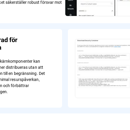
ket säkerställer robust försvar mot
ad för
a
 kärnkomponenter kan
ner distribueras utan att
 till en begränsning. Det
inimal resurspåverkan,
en och förbättrar
gen.