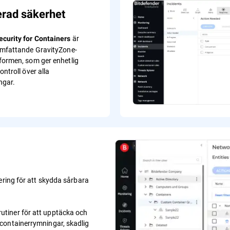
erad säkerhet
är
curity for Containers
omfattande GravityZone-
formen, som ger enhetlig
ontroll över alla
ngar.
ering för att skydda sårbara
tiner för att upptäcka och
containerrymningar, skadlig