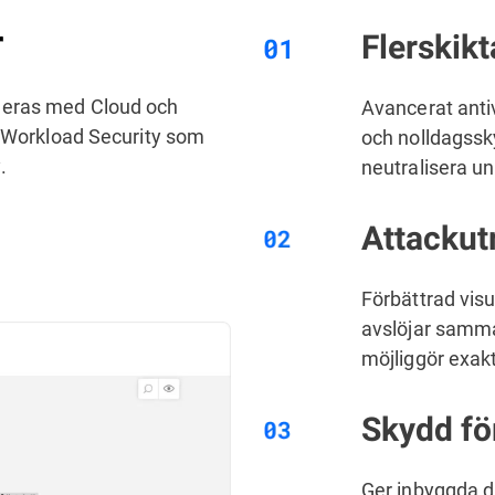
r
Flerskik
eras med Cloud och
Avancerat anti
d Workload Security som
och nolldagssky
.
neutralisera un
Attackut
Förbättrad visu
avslöjar samma
möjliggör exakt
Skydd fö
Ger inbyggda di