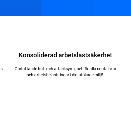
Relaterade lösningar
Resurser
Vanliga frågor
Konsoliderad arbetslastsäkerhet
ns
Omfattande hot- och attacksynlighet för alla containrar
och arbetsbelastningar i din utökade miljö.