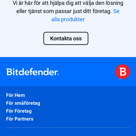
Vi är här för att hjälpa dig att välja den lösning
GravityZone Cloud MSP Security
eller tjänst som passar just ditt företag.
Se
alla produkter
För MSP:er kan GravityZone EASM-tillägget
aktiveras utöver GravityZone MSP-
Kontakta oss
säkerhetslösningarna (Secure, Secure Plus,
Secure Extra).
Läs mer om vår lösning
här
.
För Hem
För småföretag
För Företag
För Partners