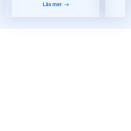
läs mer
Ladda ner databladet