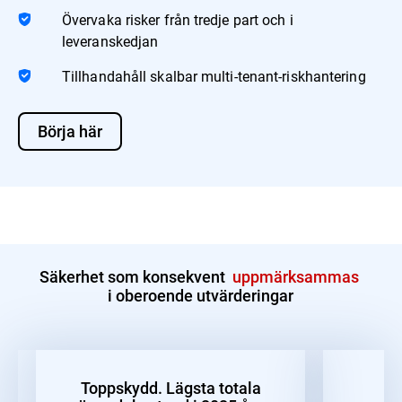
Övervaka risker från tredje part och i
leveranskedjan
Tillhandahåll skalbar multi-tenant-riskhantering
Börja här
Säkerhet som konsekvent
uppmärksammas
i oberoende utvärderingar
Toppskydd. Lägsta totala
B