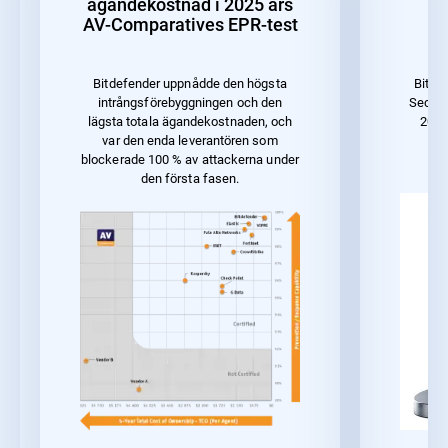
ägandekostnad i 2025 års
AV-Comparatives EPR-test
f
Bitdefender uppnådde den högsta
Bitde
intrångsförebyggningen och den
Securi
lägsta totala ägandekostnaden, och
2023
var den enda leverantören som
blockerade 100 % av attackerna under
den första fasen.