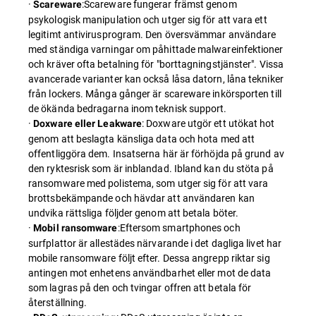
·
:Scareware fungerar främst genom
Scareware
psykologisk manipulation och utger sig för att vara ett
legitimt antivirusprogram. Den översvämmar användare
med ständiga varningar om påhittade malwareinfektioner
och kräver ofta betalning för "borttagningstjänster". Vissa
avancerade varianter kan också låsa datorn, låna tekniker
från lockers. Många gånger är scareware inkörsporten till
de ökända bedragarna inom teknisk support.
·
: Doxware utgör ett utökat hot
Doxware eller Leakware
genom att beslagta känsliga data och hota med att
offentliggöra dem. Insatserna här är förhöjda på grund av
den ryktesrisk som är inblandad. Ibland kan du stöta på
ransomware med polistema, som utger sig för att vara
brottsbekämpande och hävdar att användaren kan
undvika rättsliga följder genom att betala böter.
·
:Eftersom smartphones och
Mobil ransomware
surfplattor är allestädes närvarande i det dagliga livet har
mobile ransomware följt efter. Dessa angrepp riktar sig
antingen mot enhetens användbarhet eller mot de data
som lagras på den och tvingar offren att betala för
återställning.