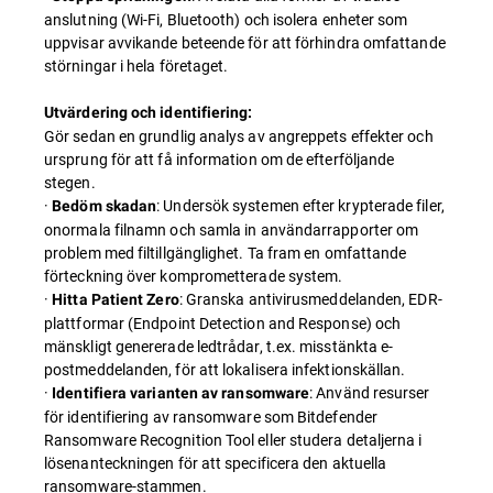
anslutning (Wi-Fi, Bluetooth) och isolera enheter som
uppvisar avvikande beteende för att förhindra omfattande
störningar i hela företaget.
Utvärdering och identifiering:
Gör sedan en grundlig analys av angreppets effekter och
ursprung för att få information om de efterföljande
stegen.
·
: Undersök systemen efter krypterade filer,
Bedöm skadan
onormala filnamn och samla in användarrapporter om
problem med filtillgänglighet. Ta fram en omfattande
förteckning över komprometterade system.
·
: Granska antivirusmeddelanden, EDR-
Hitta Patient Zero
plattformar (Endpoint Detection and Response) och
mänskligt genererade ledtrådar, t.ex. misstänkta e-
postmeddelanden, för att lokalisera infektionskällan.
·
: Använd resurser
Identifiera varianten av ransomware
för identifiering av ransomware som Bitdefender
Ransomware Recognition Tool eller studera detaljerna i
lösenanteckningen för att specificera den aktuella
ransomware-stammen.