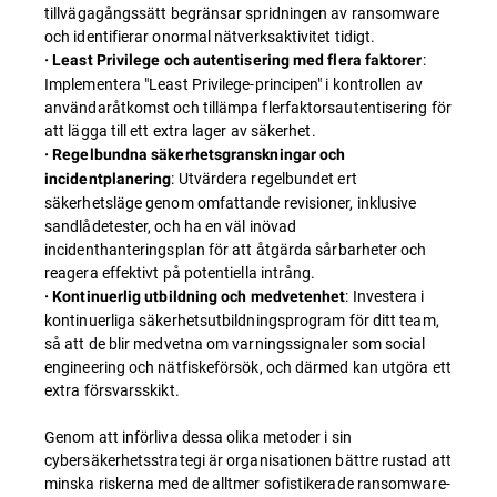
tillvägagångssätt begränsar spridningen av ransomware
och identifierar onormal nätverksaktivitet tidigt.
:
· Least Privilege och autentisering med flera faktorer
Implementera "Least Privilege-principen" i kontrollen av
användaråtkomst och tillämpa flerfaktorsautentisering för
att lägga till ett extra lager av säkerhet.
· Regelbundna säkerhetsgranskningar och
: Utvärdera regelbundet ert
incidentplanering
säkerhetsläge genom omfattande revisioner, inklusive
sandlådetester, och ha en väl inövad
incidenthanteringsplan för att åtgärda sårbarheter och
reagera effektivt på potentiella intrång.
: Investera i
· Kontinuerlig utbildning och medvetenhet
kontinuerliga säkerhetsutbildningsprogram för ditt team,
så att de blir medvetna om varningssignaler som social
engineering och nätfiskeförsök, och därmed kan utgöra ett
extra försvarsskikt.
Genom att införliva dessa olika metoder i sin
cybersäkerhetsstrategi är organisationen bättre rustad att
minska riskerna med de alltmer sofistikerade ransomware-