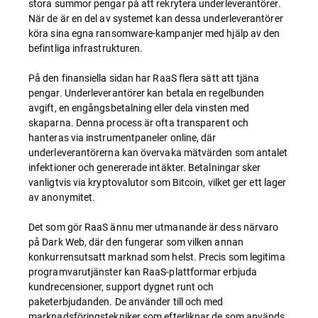
stora summor pengar på att rekrytera underleverantörer.
När de är en del av systemet kan dessa underleverantörer
köra sina egna ransomware-kampanjer med hjälp av den
befintliga infrastrukturen.
På den finansiella sidan har RaaS flera sätt att tjäna
pengar. Underleverantörer kan betala en regelbunden
avgift, en engångsbetalning eller dela vinsten med
skaparna. Denna process är ofta transparent och
hanteras via instrumentpaneler online, där
underleverantörerna kan övervaka mätvärden som antalet
infektioner och genererade intäkter. Betalningar sker
vanligtvis via kryptovalutor som Bitcoin, vilket ger ett lager
av anonymitet.
Det som gör RaaS ännu mer utmanande är dess närvaro
på Dark Web, där den fungerar som vilken annan
konkurrensutsatt marknad som helst. Precis som legitima
programvarutjänster kan RaaS-plattformar erbjuda
kundrecensioner, support dygnet runt och
paketerbjudanden. De använder till och med
marknadsföringstekniker som efterliknar de som används