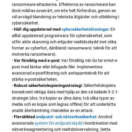
ransomware-attackerna. Effekterna av ransomware kan
dock mildras avsevärt, om inte helt förhindras, genom en
väl avvägd blandning av tekniska åtgärder och utbildning i
cybersäkerhet.
: En
· Håll dig uppdaterad med
cybersäkerhetslösningar
alltid uppdaterad programvara för cybersäkerhet, som
utför aktiv skanning och erbjuder realtidsskydd mot olika
former av cyberhot, däribland ransomware
(
teknik för att
motverka ransomware).
: Var försiktig när du tar emot e-
· Var försiktig med e-post
post med länkar eller bifogade filer. Implementera
avancerad e-postfiltrering och antispamteknik för att
stärka e-postsäkerheten.
: Säkerhetskopiera
· Robust säkerhetskopieringsstrategi
konsekvent viktiga data med hjälp av den så kallade 3-2-1-
strategin (dvs. tre kopior av dina data, två olika typer av
media och en kopia som lagras offline) för att underlätta
snabb återhämtning i händelse av en attack.
: Använd
· Flerskiktad
endpoint- och nätverkssäkerhet
avancerade
system för endpointskydd
i kombination med
nätverkssegmentering och realtidsövervakning. Detta