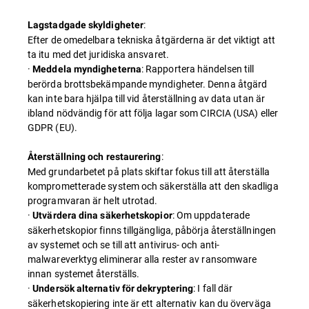
:
Lagstadgade skyldigheter
Efter de omedelbara tekniska åtgärderna är det viktigt att
ta itu med det juridiska ansvaret.
·
: Rapportera händelsen till
Meddela myndigheterna
berörda brottsbekämpande myndigheter. Denna åtgärd
kan inte bara hjälpa till vid återställning av data utan är
ibland nödvändig för att följa lagar som CIRCIA (USA) eller
GDPR (EU).
:
Återställning och restaurering
Med grundarbetet på plats skiftar fokus till att återställa
komprometterade system och säkerställa att den skadliga
programvaran är helt utrotad.
·
: Om uppdaterade
Utvärdera dina säkerhetskopior
säkerhetskopior finns tillgängliga, påbörja återställningen
av systemet och se till att antivirus- och anti-
malwareverktyg eliminerar alla rester av ransomware
innan systemet återställs.
·
: I fall där
Undersök alternativ för dekryptering
säkerhetskopiering inte är ett alternativ kan du överväga