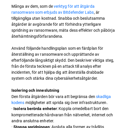
Många av dem, som de
verktyg för att åtgärda
ransomware som erbjuds av Bitdefender Labs
, är
tillgängliga utan kostnad. Snabba och beslutsamma
åtgärder är avgörande för att förhindra ytterligare
spridning av ransomware, mäta dess effekter och påbörja
återhämtningsförfarandena.
Använd följande handlingsplan som en färdplan för
återställning av ransomware och upprättande av
efterföljande långsiktigt skydd. Den beskriver viktiga steg,
från de första tecknen på en attack till analys efter
incidenten, för att hjälpa dig att återställa drabbade
system och stärka dina cybersäkerhetsåtgärder.
Isolering och inneslutning
Den första åtgärden bör vara att begränsa den
skadliga
kodens
möjligheter att sprida sig över infrastrukturen.
·
: Koppla omedelbart bort den
Isolera berörda enheter
komprometterade hårdvaran från nätverket, internet och
andra anslutna enheter.
·
: Avsluta alla former av trådlös
Stoppa spridningen