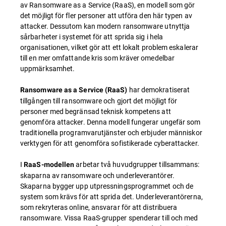
av Ransomware as a Service (RaaS), en modell som gör
det möjligt för fler personer att utföra den här typen av
attacker. Dessutom kan modern ransomware utnyttja
sårbarheter i systemet för att sprida sig i hela
organisationen, vilket gör att ett lokalt problem eskalerar
till en mer omfattande kris som kräver omedelbar
uppmärksamhet.
har demokratiserat
Ransomware as a Service (RaaS)
tillgången till ransomware och gjort det möjligt för
personer med begränsad teknisk kompetens att
genomföra attacker. Denna modell fungerar ungefär som
traditionella programvarutjänster och erbjuder människor
verktygen för att genomföra sofistikerade cyberattacker.
I
arbetar två huvudgrupper tillsammans:
RaaS-modellen
skaparna av ransomware och underleverantörer.
Skaparna bygger upp utpressningsprogrammet och de
system som krävs för att sprida det. Underleverantörerna,
som rekryteras online, ansvarar för att distribuera
ransomware. Vissa RaaS-grupper spenderar till och med