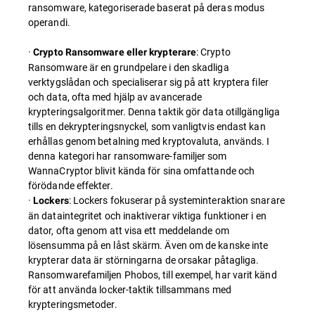
ransomware, kategoriserade baserat på deras modus
operandi.
·
: Crypto
Crypto Ransomware eller krypterare
Ransomware är en grundpelare i den skadliga
verktygslådan och specialiserar sig på att kryptera filer
och data, ofta med hjälp av avancerade
krypteringsalgoritmer. Denna taktik gör data otillgängliga
tills en dekrypteringsnyckel, som vanligtvis endast kan
erhållas genom betalning med kryptovaluta, används. I
denna kategori har ransomware-familjer som
WannaCryptor blivit kända för sina omfattande och
förödande effekter.
·
: Lockers fokuserar på systeminteraktion snarare
Lockers
än dataintegritet och inaktiverar viktiga funktioner i en
dator, ofta genom att visa ett meddelande om
lösensumma på en låst skärm. Även om de kanske inte
krypterar data är störningarna de orsakar påtagliga.
Ransomwarefamiljen Phobos, till exempel, har varit känd
för att använda locker-taktik tillsammans med
krypteringsmetoder.