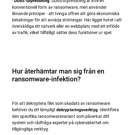
·
: DDoS-utpressning är inte en
DDoS-utpressning
konventionell form av ransomware, men använder
liknande principer - att tvinga offren att göra ekonomiska
betalningar för att avvärja störningar. Här ligger hotet i att
överväldiga ett nätverk eller en webbplats med ett inflöde
av trafik, vilket tillfälligt sätter dess funktioner ur spel.
Hur återhämtar man sig från en
ransomware-infektion?
För att dekryptera filer som skadats av ransomware
behöver du ett lämpligt
. Identifiera
dekrypteringsverktyg
den specifika ransomwarevariant som påverkar ditt
system och rådfråga experter på cybersäkerhet om
tillgängliga verktyg.