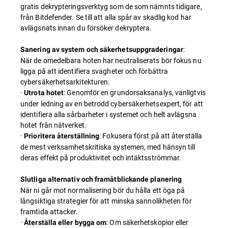
gratis dekrypteringsverktyg som de som nämnts tidigare,
från Bitdefender. Se till att alla spår av skadlig kod har
avlägsnats innan du försöker dekryptera.
:
Sanering av system och säkerhetsuppgraderingar
När de omedelbara hoten har neutraliserats bör fokus nu
ligga på att identifiera svagheter och förbättra
cybersäkerhetsarkitekturen.
·
: Genomför en grundorsaksanalys, vanligtvis
Utrota hotet
under ledning av en betrodd cybersäkerhetsexpert, för att
identifiera alla sårbarheter i systemet och helt avlägsna
hotet från nätverket.
·
: Fokusera först på att återställa
Prioritera återställning
de mest verksamhetskritiska systemen, med hänsyn till
deras effekt på produktivitet och intäktsströmmar.
Slutliga alternativ och framåtblickande planering
När ni går mot normalisering bör du hålla ett öga på
långsiktiga strategier för att minska sannolikheten för
framtida attacker.
·
: Om säkerhetskopior eller
Återställa eller bygga om