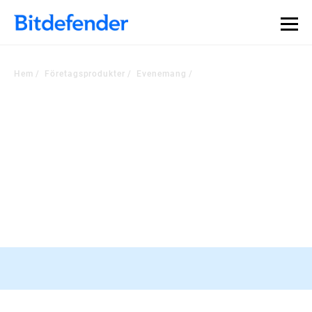
Hem
Företagsprodukter
Evenemang
Kolla in våra evenemang
Håll dig uppdaterad med den senaste utvecklingen i branschen
RSA-konferens, 23-26 mars, San Francisco
Registrera