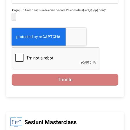
Atașați un fișier, o captură de ecran pe care îl/o considerați util(ă) (opțional):
Trimite
Sesiuni Masterclass