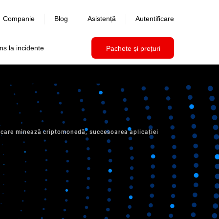
Companie
Blog
Asistență
Autentificare
uns la incidente
Pachete și prețuri
 care minează criptomonedă, succesoarea aplicației