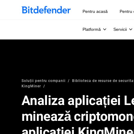
Pentru acasă
Pentru 
Platformă
Servicii
Soluții pentru companii
Biblioteca de resurse de securita
KingMiner
Analiza aplicației
minează criptomon
aplicației KingMine