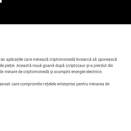
, iar aplicațiile care minează criptomonedă încearcă să sporească
iile pieței. Această nouă goană după (cripto)aur și-a pierdut din
de minare de criptomonedă și scumpirii energiei electrice.
ansat care compromite rețelele enterprise pentru minarea de