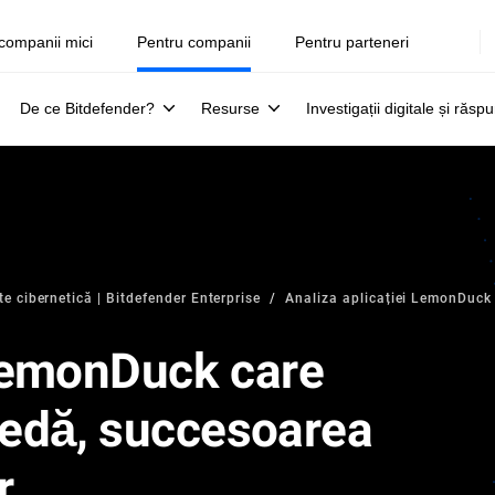
companii mici
Pentru companii
Pentru parteneri
De ce Bitdefender?
Resurse
Investigații digitale și răsp
te cibernetică | Bitdefender Enterprise
Analiza aplicației LemonDuck
 LemonDuck care
edă, succesoarea
r