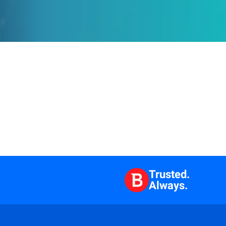
Trusted.
Always.