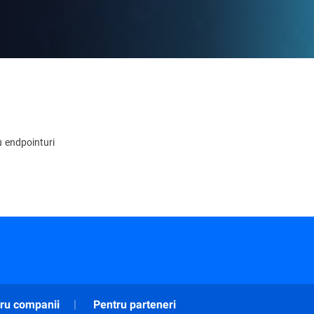
u endpointuri
ru companii
Pentru parteneri