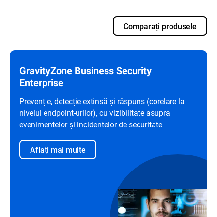
Comparați produsele
GravityZone Business Security
Enterprise
Prevenție, detecție extinsă și răspuns (corelare la
nivelul endpoint-urilor), cu vizibilitate asupra
evenimentelor și incidentelor de securitate
Aflați mai multe