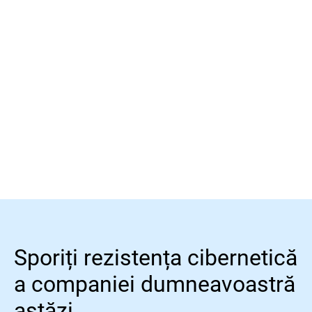
Citiți mai multe
Sporiți rezistența cibernetică
a companiei dumneavoastră
astăzi