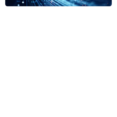
GravityZone Business Security Enterprise este
următorul pas în materie de securitate. Soluția
EDR sporește precizia detecției și oferă informații
amănunțite privind evenimentele la nivel de
endpoint. Acest lucru ne ajută să decidem cum să
răspundem—fie că introducem fișierele în
carantină, le blocăm sau le ștergem.
Lance Harris
Chief Information Security Officer, Esurance
Citește mai multe