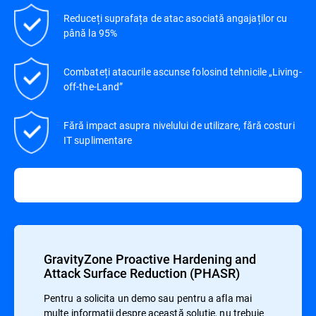
Reduceți suprafața de atac asociată angajaților cu
până la 95%
Combateți atacurile ascunse folosind tehnicile „Living-
off-the-Land”
Fără impact asupra nivelului de utilizare, fără costuri
IT suplimentare
GravityZone Proactive Hardening and
Attack Surface Reduction (PHASR)
Pentru a solicita un demo sau pentru a afla mai
multe informații despre această soluție, nu trebuie