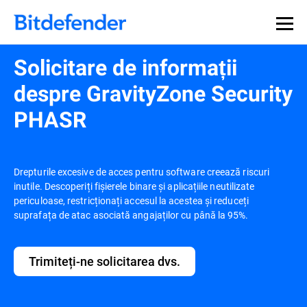
Solicitare de informații
despre GravityZone Security
PHASR
Drepturile excesive de acces pentru software creează riscuri
inutile. Descoperiți fișierele binare și aplicațiile neutilizate
periculoase, restricționați accesul la acestea și reduceți
suprafața de atac asociată angajaților cu până la 95%.
Trimiteți-ne solicitarea dvs.