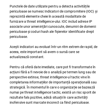
Punctele de date utilizate pentru a detecta activitățile
periculoase se numesc Indicatori de compromitere (IOC) și
reprezintă elemente cheie în această modalitate de
furnizare a threat intelligence-ului. IOC includ adrese IP
asociate unor amenințări cunoscute, denumiri de domenii
periculoase și coduri hash ale fișierelor identificate drept
periculoase.
Acești indicatori au evoluat într-un ritm extrem de rapid, de
aceea, este important să avem o sursă care se
actualizează constant.
Pentru că oferă date imediate, care pot fi transformate în
acțiuni fără a fi nevoie de o analiză pe termen lung sau de
perspective extinse, threat intelligence-ul tactic vine în
completarea informațiilor de importanță operațională sau
strategică. În momentul în care o organizație se bazează
numai pe threat intelligence tactic, există un risc sporit de
rezultate fals pozitive, adică situații în care activități
inofensive sunt marcate incorect ca fiind periculoase.