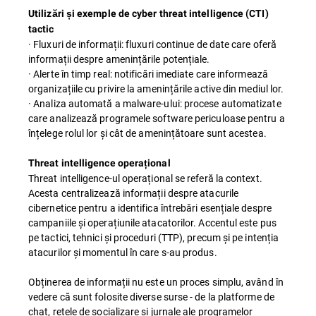
Utilizări și exemple de cyber threat intelligence (CTI)
tactic
· Fluxuri de informații: fluxuri continue de date care oferă
informații despre amenințările potențiale.
· Alerte în timp real: notificări imediate care informează
organizațiile cu privire la amenințările active din mediul lor.
· Analiza automată a malware-ului: procese automatizate
care analizează programele software periculoase pentru a
înțelege rolul lor și cât de amenințătoare sunt acestea.
Threat intelligence operațional
Threat intelligence-ul operațional se referă la context.
Acesta centralizează informații despre atacurile
cibernetice pentru a identifica întrebări esențiale despre
campaniile și operațiunile atacatorilor. Accentul este pus
pe tactici, tehnici și proceduri (TTP), precum și pe intenția
atacurilor și momentul în care s-au produs.
Obținerea de informații nu este un proces simplu, având în
vedere că sunt folosite diverse surse - de la platforme de
chat, rețele de socializare și jurnale ale programelor