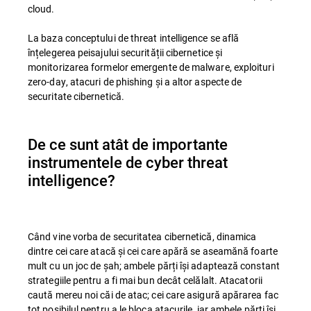
cloud.
La baza conceptului de threat intelligence se află
înțelegerea peisajului securității cibernetice și
monitorizarea formelor emergente de malware, exploituri
zero-day, atacuri de phishing și a altor aspecte de
securitate cibernetică.
De ce sunt atât de importante
instrumentele de cyber threat
intelligence?
Când vine vorba de securitatea cibernetică, dinamica
dintre cei care atacă și cei care apără se aseamănă foarte
mult cu un joc de șah; ambele părți își adaptează constant
strategiile pentru a fi mai bun decât celălalt. Atacatorii
caută mereu noi căi de atac; cei care asigură apărarea fac
tot posibilul pentru a le bloca atacurile, iar ambele părți își