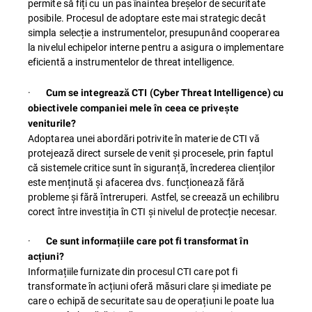
permite să fiți cu un pas înaintea breșelor de securitate
posibile. Procesul de adoptare este mai strategic decât
simpla selecție a instrumentelor, presupunând cooperarea
la nivelul echipelor interne pentru a asigura o implementare
eficientă a instrumentelor de threat intelligence.
·
Cum se integrează CTI (Cyber Threat Intelligence) cu
obiectivele companiei mele în ceea ce privește
veniturile?
Adoptarea unei abordări potrivite în materie de CTI vă
protejează direct sursele de venit și procesele, prin faptul
că sistemele critice sunt în siguranță, încrederea clienților
este menținută și afacerea dvs. funcționează fără
probleme și fără întreruperi. Astfel, se creează un echilibru
corect între investiția în CTI și nivelul de protecție necesar.
·
Ce sunt informațiile care pot fi transformat în
acțiuni?
Informațiile furnizate din procesul CTI care pot fi
transformate în acțiuni oferă măsuri clare și imediate pe
care o echipă de securitate sau de operațiuni le poate lua