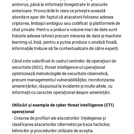
antivirus, până la informații înregistrate în atacurile
anterioare. Provocările în ceea ce privește această
abordare apar din faptul că atacatorii folosesc adesea
criptarea, limbajul ambiguu sau codificat și platformele de
chat private. Pentru a prelucra volume mari de date sunt
folosite adesea tehnici precum minarea de date și machine
learning-ul, însă, pentru a putea produce o analiză finală,
informațiile trebuie să fie contextualizate de către experți.
Când este valorificat în cadrul centrelor de operațiuni de
securitate (SOC), threat intelligence-ul operațional
optimizează metodologiile de securitate cibernetică,
precum managementul vulnerabilităților, monitorizarea
amenințărilor, răspunsul la incidente și multe altele, cu
informații cu caracter operațional despre amenințări.
Utilizări și exemple de cyber threat intelligence (CTI)
operațional
· Crearea de profiluri ale atacatorilor: înțelegerea și
clasificarea atacatorilor cibernetici pe baza tacticilor,
tehnicilor și procedurilor utilizate de aceștia.