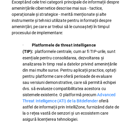
Exceptând cele trei categorii principale de informații despre
amenințările cibernetice descrise mai sus - tactice,
operaționale și strategice - merită menționate și alte
instrumente și tehnici utilizate pentru informații despre
amenințări, pe care ar trebui să le cunoașteți în timpul
procesului de implementare:
·
Platformele de threat intelligence
platformele centrale, cum ar fi TIP-urile, sunt
(TIP):
esențiale pentru consolidarea, dezvoltarea și
analizarea în timp real a datelor privind amenințările
din mai multe surse. Pentru aplicații practice, optați
pentru platforme care oferă perioade de evaluare
sau versiuni demonstrative, care să permită echipei
dvs. să evalueze compatibilitatea acestora cu
sistemele existente. O platformă precum
Advanced
Threat Intelligence (ATI) de la Bitdefender
oferă
astfel de informații prin IntelliZone, furnizând date de
la o rețea vastă de senzori și un ecosistem care
asigură licențierea tehnologiei.