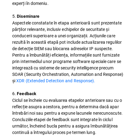
experți în domeniu.
5.
Diseminare
Aspectele constatate în etapa anterioară sunt prezentate
părților relevante, inclusiv echipelor de securitate și
conducerii superioare a unei organizații. Acțiunile care
rezultă în această etapă pot include actualizarea regulilor
de detecție SIEM sau blocarea adreselor IP suspecte.
Pentru a îmbunătăți eficiența, informațiile sunt furnizate
prin intermediul unor programe software speciale care se
integrează cu sisteme de security intelligence precum
SOAR (Security Orchestration, Automation and Response)
și
XDR (Extended Detection and Response).
6.
Feedback
Ciclul se încheie cu evaluarea etapelor anterioare sau cu o
reflecție asupra acestora, pentru a determina dacă apar
întrebări noi sau pentru a expune lacunele nerecunoscute.
Concluziile etapei de feedback sunt integrate în ciclul
următor, încheind bucla pentru a asigura îmbunătățirea
continuă a întregului proces pe termen lung.