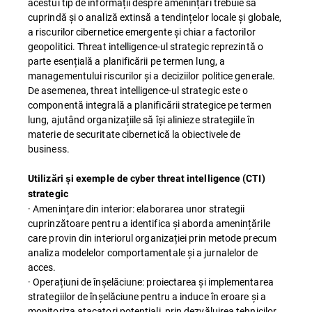
acestui tip de informații despre amenințări trebuie să
cuprindă și o analiză extinsă a tendințelor locale și globale,
a riscurilor cibernetice emergente și chiar a factorilor
geopolitici. Threat intelligence-ul strategic reprezintă o
parte esențială a planificării pe termen lung, a
managementului riscurilor și a deciziilor politice generale.
De asemenea, threat intelligence-ul strategic este o
componentă integrală a planificării strategice pe termen
lung, ajutând organizațiile să își alinieze strategiile în
materie de securitate cibernetică la obiectivele de
business.
Utilizări și exemple de cyber threat intelligence (CTI)
strategic
· Amenințare din interior: elaborarea unor strategii
cuprinzătoare pentru a identifica și aborda amenințările
care provin din interiorul organizației prin metode precum
analiza modelelor comportamentale și a jurnalelor de
acces.
· Operațiuni de înșelăciune: proiectarea și implementarea
strategiilor de înșelăciune pentru a induce în eroare și a
monitoriza atacatori potențiali, prin dezvăluirea tehnicilor