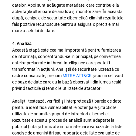
datelor. Apoi sunt adăugate metadate, care contribuie la
activitățile ulterioare de analiză și monitorizare. În această
etapă, echipele de securitate cibernetică elimină rezultatele
fals pozitive recunoscute pentru a asigura o precizie mai
mare a setului de date.
4.
Analiză
Această etapă este cea mai importantă pentru furnizarea
de informații, concentrându-se în principal, pe convertirea
datelor prelucrate în threat intelligence care poate fi
transformat în acțiuni. Analiștii de securitate lucrează cu
cadre consacrate, precum
MITRE ATT&CK
și cu un set vast
de baze de date care au la bază observații din lumea reală
privind tacticile și tehnicile utilizate de atacatori.
Analiștii testează, verifică și interpretează tiparele de date
pentru a identifica vulnerabilitățile potențiale și tacticile
utilizate de anumite grupuri de infractori cibernetici.
Rezultatele acestui proces de analiză sunt adaptate la
publicul țintă și furnizate în formate care variază de la liste
concise de amenințări sau rapoarte detaliate evaluate de