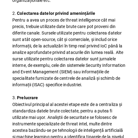
organizaționale etc.
2.
Colectarea datelor privind amenințările
Pentru a avea un proces de threat intelligence cât mai
precis, trebuie utilizate date brute care pot proveni din
diferite canale. Sursele utilizate pentru colectarea datelor
sunt atât open-source, cât și comerciale, și includ orice
informații, de la actualizări în timp real privind IoC până la
analize aprofundate privind atacurile din lumea reală. Alte
surse utilizate pentru colectarea datelor sunt jurnalele
interne, de exemplu, cele din sistemele Security Information
and Event Management (SIEM) sau informațiile de
specialitate furnizate de centrele de analiză și schimb de
informații (ISAC) specifice industriei.
3.
Prelucrare
Obiectivul principal al acestei etape este de a centraliza și
standardiza datele brute colectate, pentru a putea fi
utilizate mai ușor. Analiștii de securitate se folosesc de
instrumente specializate de threat intel, multe dintre
acestea bazându-se pe tehnologii de inteligență artificială
și machine learning pentru a identifica tiparele de la nivelul