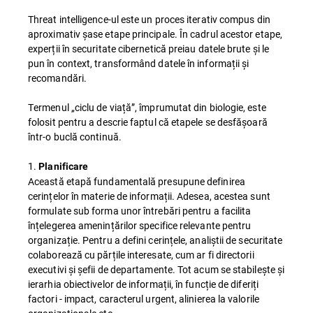
Threat intelligence-ul este un proces iterativ compus din
aproximativ șase etape principale. În cadrul acestor etape,
experții în securitate cibernetică preiau datele brute și le
pun în context, transformând datele în informații și
recomandări.
Termenul „ciclu de viață”, împrumutat din biologie, este
folosit pentru a descrie faptul că etapele se desfășoară
într-o buclă continuă.
1.
Planificare
Această etapă fundamentală presupune definirea
cerințelor în materie de informații. Adesea, acestea sunt
formulate sub forma unor întrebări pentru a facilita
înțelegerea amenințărilor specifice relevante pentru
organizație. Pentru a defini cerințele, analiștii de securitate
colaborează cu părțile interesate, cum ar fi directorii
executivi și șefii de departamente. Tot acum se stabilește și
ierarhia obiectivelor de informații, în funcție de diferiți
factori - impact, caracterul urgent, alinierea la valorile