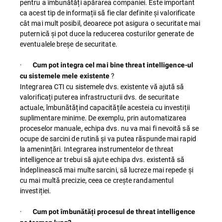
pentru a îmbunătăți apărarea companiei. Este important
ca acest tip de informații să fie clar definite și valorificate
cât mai mult posibil, deoarece pot asigura o securitate mai
puternică și pot duce la reducerea costurilor generate de
eventualele breșe de securitate.
·
Cum pot integra cel mai bine threat intelligence-ul
?
cu sistemele mele existente
Integrarea CTI cu sistemele dvs. existente vă ajută să
valorificați puterea infrastructurii dvs. de securitate
actuale, îmbunătățind capacitățile acesteia cu investiții
suplimentare minime. De exemplu, prin automatizarea
proceselor manuale, echipa dvs. nu va mai fi nevoită să se
ocupe de sarcini de rutină și va putea răspunde mai rapid
la amenințări. Integrarea instrumentelor de threat
intelligence ar trebui să ajute echipa dvs. existentă să
îndeplinească mai multe sarcini, să lucreze mai repede și
cu mai multă precizie, ceea ce crește randamentul
investiției.
·
Cum pot îmbunătăți procesul de threat intelligence