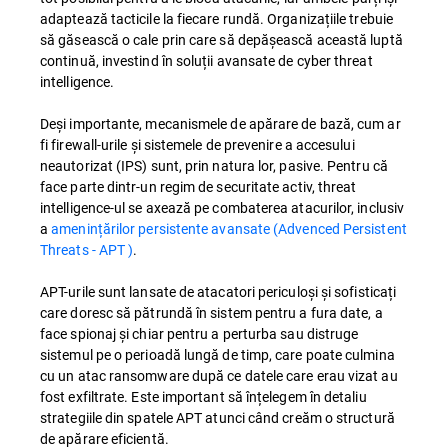
adaptează tacticile la fiecare rundă. Organizațiile trebuie
să găsească o cale prin care să depășească această luptă
continuă, investind în soluții avansate de cyber threat
intelligence.
Deși importante, mecanismele de apărare de bază, cum ar
fi firewall-urile și sistemele de prevenire a accesului
neautorizat (IPS) sunt, prin natura lor, pasive. Pentru că
face parte dintr-un regim de securitate activ, threat
intelligence-ul se axează pe combaterea atacurilor, inclusiv
a
amenințărilor persistente avansate (Advenced Persistent
Threats - APT )
.
APT-urile sunt lansate de atacatori periculoși și sofisticați
care doresc să pătrundă în sistem pentru a fura date, a
face spionaj și chiar pentru a perturba sau distruge
sistemul pe o perioadă lungă de timp, care poate culmina
cu un atac ransomware după ce datele care erau vizat au
fost exfiltrate. Este important să înțelegem în detaliu
strategiile din spatele APT atunci când creăm o structură
de apărare eficientă.