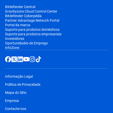
renovação serão especificados (por ex.:
Bitdefender Central
preço no primeiro ano/preços nos anos
Gravityzone Cloud Control Center
Bitdefender Cyberpédia
consecutivos). Os preços estão sujeitos a
Partner Advantage Network Portal
serem alterados, mas a Bitdefender
Portal da marca
enviará previamente uma notificação por
Suporte para produtos domésticos
Suporte para produtos empresariais
e-mail antes de ocorrer a renovação
Investidores
automática. Irá receber puma notificação
Oportunidades de Emprego
InfoZone
por e-mail antes do valor lhe ser cobrado,
em conjunto com a informação referente
ao preço e à extensão do período da sua
subscrição.
Informação Legal
Política de Privacidade
Mapa do Sítio
Empresa
Contacte-nos